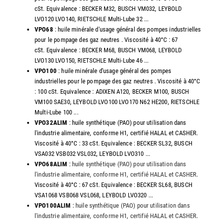
cSt. Equivalence : BECKER M32, BUSCH VM032, LEYBOLD
LVO120 LVO140, RIETSCHLE Multi-Lube 32 ...
VPO68
: huile minérale d'usage général des pompes industrielles
pour le pompage des gaz neutres . Viscosité à 40°C : 67
cSt. Equivalence : BECKER M68, BUSCH VM068, LEYBOLD
LVO130 LVO150, RIETSCHLE Multi-Lube 46 ...
VPO100
: huile minérale d'usage général des pompes
industrielles pour le pompage des gaz neutres . Viscosité à 40°C
: 100 cSt. Equivalence : ADIXEN A120, BECKER M100, BUSCH
VM100 SAE30, LEYBOLD LVO100 LVO170 N62 HE200, RIETSCHLE
Multi-Lube 100 ...
VPO32ALIM
: huile synthétique (PAO) pour utilisation dans
l'industrie alimentaire, conforme H1, certifié HALAL et CASHER.
Viscosité à 40°C : 33 cSt. Equivalence : BECKER SL32, BUSCH
VSA032 VSB032 VSL032, LEYBOLD LVO310 ...
VPO68ALIM
:
huile synthétique (PAO) pour utilisation dans
l'industrie alimentaire, conforme H1, certifié HALAL et CASHER
.
Viscosité à 40°C : 67 cSt. Equivalence : BECKER SL68, BUSCH
VSA1068 VSB068 VSL068, LEYBOLD LVO320 ...
VPO100ALIM
:
huile synthétique (PAO) pour utilisation dans
l'industrie alimentaire, conforme H1, certifié HALAL et CASHER
.