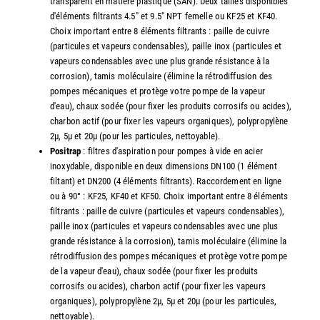
transparent en matière plastique (SAN). Deux tailles disponibles
d'éléments filtrants 4.5" et 9.5" NPT femelle ou KF25 et KF40.
Choix important entre 8 éléments filtrants : paille de cuivre
(particules et vapeurs condensables), paille inox (particules et
vapeurs condensables avec une plus grande résistance à la
corrosion), tamis moléculaire (élimine la rétrodiffusion des
pompes mécaniques et protège votre pompe de la vapeur
d'eau), chaux sodée (pour fixer les produits corrosifs ou acides),
charbon actif (pour fixer les vapeurs organiques), polypropylène
2µ, 5µ et 20µ (pour les particules, nettoyable).
Positrap
: filtres d'aspiration pour pompes à vide en acier
inoxydable, disponible en deux dimensions DN100 (1 élément
filtant) et DN200 (4 éléments filtrants). Raccordement en ligne
ou à 90° : KF25, KF40 et KF50. Choix important entre 8 éléments
filtrants : paille de cuivre (particules et vapeurs condensables),
paille inox (particules et vapeurs condensables avec une plus
grande résistance à la corrosion), tamis moléculaire (élimine la
rétrodiffusion des pompes mécaniques et protège votre pompe
de la vapeur d'eau), chaux sodée (pour fixer les produits
corrosifs ou acides), charbon actif (pour fixer les vapeurs
organiques), polypropylène 2µ, 5µ et 20µ (pour les particules,
nettoyable).