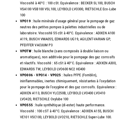
Viscosité à 40°C : 100 cSt. Equivalence : BECKER SL100, BUSCH
VSA100 VSB100 VSL100, LEYBOLD LVO300, RIETSCHLE Eco-Lube
100
VPO19
: huile minérale d'usage général pour le pompage de gaz
neutres des petites pompes à palettes industrielles ou de
laboratoire. Viscosité 55 cSt à 40°C. Equivalence : ADIXEN A100
A119, BUSCH VMA055, EDWARDS UG19, AGILENT-VARIAN GP,
PFEIFFER VACUUM P3
VPOTW
: huile blanche (sans composés à double liaison ou
aromatiques), non additivée pour le pompage des gaz corrosifs
et réactifs. Viscosité : 65 cSt à 40°C. Equivalence : ADIXEN A300,
EDWARDS TW, LEYBOLD LVO600 NC2 HE400
VPO006 - VPO14 - VPO25
: huiles PFPE (Fomblin),
ininflammables, inertes chimiquement, résistantes à l'oxydation
pour le pompage de l'oxygène et des gaz corrosifs. Equivalence :
ADIXEN A113, BUSCH YLC250B, LEYBOLD LVO400 LVO410
LVO420, RIETSCHLE Oxylube 100
VPO555
: huile synthétique (di-ester) haute performance.
Viscosité : 100 cST à 40°C. Equivalence : ADIXEN A155, BUSCH
VE101 VSC100, LEYBOLD LVO210, RIETSCHLE Super-Lube 100.