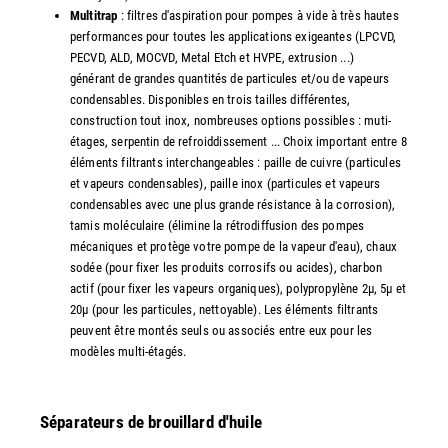
Multitrap
: filtres d'aspiration pour pompes à vide à très hautes
performances pour toutes les applications exigeantes (LPCVD,
PECVD, ALD, MOCVD, Metal Etch et HVPE, extrusion ...)
générant de grandes quantités de particules et/ou de vapeurs
condensables. Disponibles en trois tailles différentes,
construction tout inox, nombreuses options possibles : muti-
étages, serpentin de refroiddissement ... Choix important entre 8
éléments filtrants interchangeables : paille de cuivre (particules
et vapeurs condensables), paille inox (particules et vapeurs
condensables avec une plus grande résistance à la corrosion),
tamis moléculaire (élimine la rétrodiffusion des pompes
mécaniques et protège votre pompe de la vapeur d'eau), chaux
sodée (pour fixer les produits corrosifs ou acides), charbon
actif (pour fixer les vapeurs organiques), polypropylène 2µ, 5µ et
20µ (pour les particules, nettoyable). Les éléments filtrants
peuvent être montés seuls ou associés entre eux pour les
modèles multi-étagés.
Séparateurs de brouillard d'huile