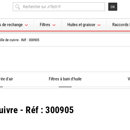
s de rechange
Filtres
Huiles et graisse
Raccords 
aille de cuivre - Réf : 300905
rée d'air
Filtres à bain d'huile
V
cuivre - Réf : 300905