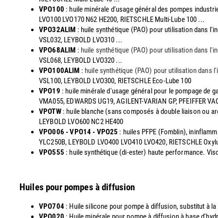
VPO100
: huile minérale d'usage général des pompes indust
LVO100 LVO170 N62 HE200, RIETSCHLE Multi-Lube 100 ...
VPO32ALIM
: huile synthétique (PAO) pour utilisation dans 
VSL032, LEYBOLD LVO310 ...
VPO68ALIM
:
huile synthétique (PAO) pour utilisation dans l
VSL068, LEYBOLD LVO320 ...
VPO100ALIM
:
huile synthétique (PAO) pour utilisation dans 
VSL100, LEYBOLD LVO300, RIETSCHLE Eco-Lube 100
VPO19
: huile minérale d'usage général pour le pompage de g
VMA055, EDWARDS UG19, AGILENT-VARIAN GP, PFEIFFER V
VPOTW
: huile blanche (sans composés à double liaison ou a
LEYBOLD LVO600 NC2 HE400
VPO006 - VPO14 - VPO25
: huiles PFPE (Fomblin), ininflam
YLC250B, LEYBOLD LVO400 LVO410 LVO420, RIETSCHLE Oxyl
VPO555
: huile synthétique (di-ester) haute performance. 
Huiles pour pompes à diffusion
VPO704
: Huile silicone pour pompe à diffusion, substitut à
VPO020
: Huile minérale pour pompe à diffusion à base d'hy