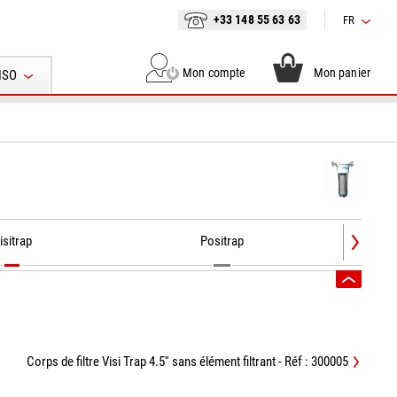
+33 148 55 63 63
FR
Mon compte
Mon panier
ISO
isitrap
Positrap
Corps de filtre Visi Trap 4.5'' sans élément filtrant - Réf : 300005