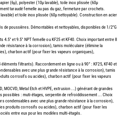
er (6µ), polyester (10µ lavable), toile inox plissée (60µ
ement taraudé femelle au pas du gaz, fermeture par crochets.
avable) et toile inox plissée (60µ nettoyable). Construction en acier
s de poussières. Démontables et nettoyables, disponibles de 1/2"G
nts 4.5" et 9.5" NPT femelle ou KF25 et KF40. Choix important entre 8
nde résistance à la corrosion), tamis moléculaire (élimine la
s), charbon actif (pour fixer les vapeurs organiques),
 éléments filtrants). Raccordement en ligne ou à 90° : KF25, KF40 et
 condensables avec une plus grande résistance à la corrosion), tamis
uits corrosifs ou acides), charbon actif (pour fixer les vapeurs
D, MOCVD, Metal Etch et HVPE, extrusion ...) générant de grandes
s possibles : muti-étages, serpentin de refroiddissement ... Choix
peurs condensables avec une plus grande résistance à la corrosion),
s produits corrosifs ou acides), charbon actif (pour fixer les
ssociés entre eux pour les modèles multi-étagés.