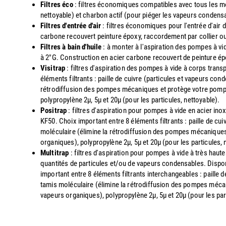
Filtres éco
: filtres économiques compatibles avec tous les mo
nettoyable) et charbon actif (pour piéger les vapeurs condens
Filtres d'entrée d'air
: filtres économiques pour l'entrée d'air 
carbone recouvert peinture époxy, raccordement par collier ou 
Filtres à bain d'huile
: à monter à l'aspiration des pompes à v
à 2"G. Construction en acier carbone recouvert de peinture é
Visitrap
: filtres d'aspiration des pompes à vide à corps trans
éléments filtrants : paille de cuivre (particules et vapeurs co
rétrodiffusion des pompes mécaniques et protège votre pompe d
polypropylène 2µ, 5µ et 20µ (pour les particules, nettoyable).
Positrap
: filtres d'aspiration pour pompes à vide en acier in
KF50. Choix important entre 8 éléments filtrants : paille de cu
moléculaire (élimine la rétrodiffusion des pompes mécaniques 
organiques), polypropylène 2µ, 5µ et 20µ (pour les particules, 
Multitrap
: filtres d'aspiration pour pompes à vide à très ha
quantités de particules et/ou de vapeurs condensables. Disponi
important entre 8 éléments filtrants interchangeables : paille 
tamis moléculaire (élimine la rétrodiffusion des pompes mécan
vapeurs organiques), polypropylène 2µ, 5µ et 20µ (pour les par