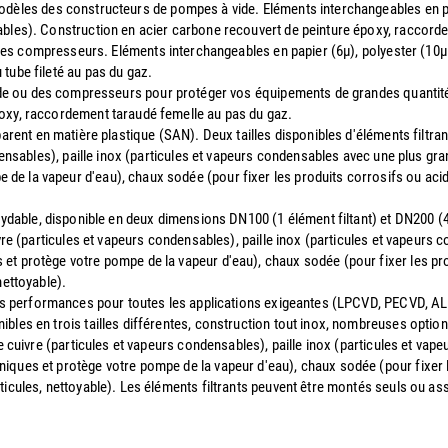
dèles des constructeurs de pompes à vide. Eléments interchangeables en papi
ables). Construction en acier carbone recouvert de peinture époxy, raccord
des compresseurs. Eléments interchangeables en papier (6µ), polyester (10µ l
tube fileté au pas du gaz.
ide ou des compresseurs pour protéger vos équipements de grandes quantité
poxy, raccordement taraudé femelle au pas du gaz.
parent en matière plastique (SAN). Deux tailles disponibles d'éléments filtra
ndensables), paille inox (particules et vapeurs condensables avec une plus gra
e la vapeur d'eau), chaux sodée (pour fixer les produits corrosifs ou acide
oxydable, disponible en deux dimensions DN100 (1 élément filtant) et DN200 (4
ivre (particules et vapeurs condensables), paille inox (particules et vapeurs
et protège votre pompe de la vapeur d'eau), chaux sodée (pour fixer les prod
nettoyable).
utes performances pour toutes les applications exigeantes (LPCVD, PECVD, AL
bles en trois tailles différentes, construction tout inox, nombreuses option
de cuivre (particules et vapeurs condensables), paille inox (particules et va
iques et protège votre pompe de la vapeur d'eau), chaux sodée (pour fixer le
ticules, nettoyable). Les éléments filtrants peuvent être montés seuls ou a