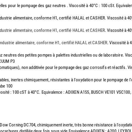
rielles pour le pompage des gaz neutres . Viscosité à 40°C : 100 cSt. Eq
l'industrie alimentaire, conforme H1, certifié HALAL et CASHER. Viscosité 
'industrie alimentaire, conforme H1, certifié HALAL et CASHER
. Viscosité à 
l'industrie alimentaire, conforme H1, certifié HALAL et CASHER
. Viscosité à
az neutres des petites pompes à palettes industrielles ou de laboratoire. V
ACUUM P3
romatiques), non additivée pour le pompage des gaz corrosifs et réactifs. 
mables, inertes chimiquement, résistantes à l'oxydation pour le pompage de
ube 100
Viscosité : 100 cST à 40°C. Equivalence : ADIXEN A155, BUSCH VE101 VSC1
 la Dow Corning DC704, chimiquement inerte, très bonne résistance à l'oxyd
drocarbures distillée deux fois sous vide.Equivalence ADIXEN : A200, LEYB