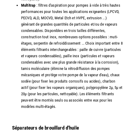
Multitrap
: filtres d'aspiration pour pompes à vide à très hautes
performances pour toutes les applications exigeantes (LPCVD,
PECVD, ALD, MOCVD, Metal Etch et HVPE, extrusion ...)
générant de grandes quantités de particules et/ou de vapeurs
condensables. Disponibles en trois tailles différentes,
construction tout inox, nombreuses options possibles : muti-
étages, serpentin de refroiddissement ... Choix important entre 8
éléments filtrants interchangeables : paille de cuivre (particules
et vapeurs condensables), paille inox (particules et vapeurs
condensables avec une plus grande résistance à la corrosion),
tamis moléculaire (élimine la rétrodiffusion des pompes
mécaniques et protège votre pompe de la vapeur d'eau), chaux
sodée (pour fixer les produits corrosifs ou acides), charbon
actif (pour fixer les vapeurs organiques), polypropylène 2µ, 5µ et
20µ (pour les particules, nettoyable). Les éléments filtrants
peuvent être montés seuls ou associés entre eux pour les
modèles multi-étagés.
Séparateurs de brouillard d'huile