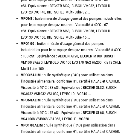
cSt. Equivalence : BECKER M32, BUSCH VM032, LEYBOLD
LVO120 LVO140, RIETSCHLE Multi-Lube 32 ...
VPO68
: huile minérale d'usage général des pompes industrielles
pour le pompage des gaz neutres . Viscosité à 40°C : 67
cSt. Equivalence : BECKER M68, BUSCH VM068, LEYBOLD
LVO130 LVO150, RIETSCHLE Multi-Lube 46 ...
VPO100
: huile minérale d'usage général des pompes
industrielles pour le pompage des gaz neutres . Viscosité à 40°C
: 100 cSt. Equivalence : ADIXEN A120, BECKER M100, BUSCH
VM100 SAE30, LEYBOLD LVO100 LVO170 N62 HE200, RIETSCHLE
Multi-Lube 100 ...
VPO32ALIM
: huile synthétique (PAO) pour utilisation dans
l'industrie alimentaire, conforme H1, certifié HALAL et CASHER.
Viscosité à 40°C : 33 cSt. Equivalence : BECKER SL32, BUSCH
VSA032 VSB032 VSL032, LEYBOLD LVO310 ...
VPO68ALIM
:
huile synthétique (PAO) pour utilisation dans
l'industrie alimentaire, conforme H1, certifié HALAL et CASHER
.
Viscosité à 40°C : 67 cSt. Equivalence : BECKER SL68, BUSCH
VSA1068 VSB068 VSL068, LEYBOLD LVO320 ...
VPO100ALIM
:
huile synthétique (PAO) pour utilisation dans
l'industrie alimentaire, conforme H1, certifié HALAL et CASHER
.