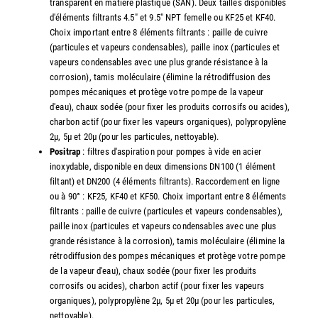
transparent en matière plastique (SAN). Deux tailles disponibles
d'éléments filtrants 4.5" et 9.5" NPT femelle ou KF25 et KF40.
Choix important entre 8 éléments filtrants : paille de cuivre
(particules et vapeurs condensables), paille inox (particules et
vapeurs condensables avec une plus grande résistance à la
corrosion), tamis moléculaire (élimine la rétrodiffusion des
pompes mécaniques et protège votre pompe de la vapeur
d'eau), chaux sodée (pour fixer les produits corrosifs ou acides),
charbon actif (pour fixer les vapeurs organiques), polypropylène
2µ, 5µ et 20µ (pour les particules, nettoyable).
Positrap
: filtres d'aspiration pour pompes à vide en acier
inoxydable, disponible en deux dimensions DN100 (1 élément
filtant) et DN200 (4 éléments filtrants). Raccordement en ligne
ou à 90° : KF25, KF40 et KF50. Choix important entre 8 éléments
filtrants : paille de cuivre (particules et vapeurs condensables),
paille inox (particules et vapeurs condensables avec une plus
grande résistance à la corrosion), tamis moléculaire (élimine la
rétrodiffusion des pompes mécaniques et protège votre pompe
de la vapeur d'eau), chaux sodée (pour fixer les produits
corrosifs ou acides), charbon actif (pour fixer les vapeurs
organiques), polypropylène 2µ, 5µ et 20µ (pour les particules,
nettoyable).