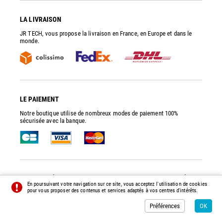
LA LIVRAISON
JR TECH, vous propose la livraison en France, en Europe et dans le
monde.
LE PAIEMENT
Notre boutique utilise de nombreux modes de paiement 100%
sécurisée avec la banque.
JR TECH
- PIÈCES DE RECHANGE ET ACCESSOIRES POUR POMPES À VIDE
En poursuivant votre navigation sur ce site, vous acceptez l'utilisation de cookies
© 2014 - 2026 - TOUS DROITS RÉSERVÉS -
PRÉFÉRENCES
-
CRÉDITS
pour vous proposer des contenus et services adaptés à vos centres d'intérêts.
Préférences
OK