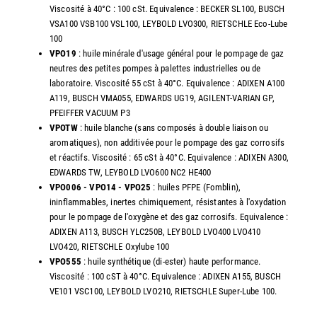
Viscosité à 40°C : 100 cSt. Equivalence : BECKER SL100, BUSCH
VSA100 VSB100 VSL100, LEYBOLD LVO300, RIETSCHLE Eco-Lube
100
VPO19
: huile minérale d'usage général pour le pompage de gaz
neutres des petites pompes à palettes industrielles ou de
laboratoire. Viscosité 55 cSt à 40°C. Equivalence : ADIXEN A100
A119, BUSCH VMA055, EDWARDS UG19, AGILENT-VARIAN GP,
PFEIFFER VACUUM P3
VPOTW
: huile blanche (sans composés à double liaison ou
aromatiques), non additivée pour le pompage des gaz corrosifs
et réactifs. Viscosité : 65 cSt à 40°C. Equivalence : ADIXEN A300,
EDWARDS TW, LEYBOLD LVO600 NC2 HE400
VPO006 - VPO14 - VPO25
: huiles PFPE (Fomblin),
ininflammables, inertes chimiquement, résistantes à l'oxydation
pour le pompage de l'oxygène et des gaz corrosifs. Equivalence :
ADIXEN A113, BUSCH YLC250B, LEYBOLD LVO400 LVO410
LVO420, RIETSCHLE Oxylube 100
VPO555
: huile synthétique (di-ester) haute performance.
Viscosité : 100 cST à 40°C. Equivalence : ADIXEN A155, BUSCH
VE101 VSC100, LEYBOLD LVO210, RIETSCHLE Super-Lube 100.