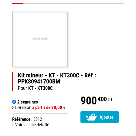
AUCUN VISUEL
Kit mineur - KT - KT300C - Réf :
PPK80941700BM
Pour
KT
-
KT300C
900
€00
HT
2 semaines
Livraison
à partir de 20,00 €
Ajouter
Référence
: 3312
Voir la fiche détaillé