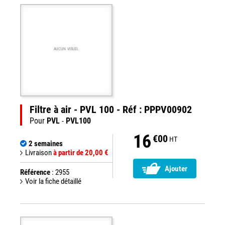
AUCUN VISUEL
Filtre à air - PVL 100 - Réf : PPPV00902
Pour
PVL
-
PVL100
16
€00
HT
2 semaines
Livraison
à partir de 20,00 €
Ajouter
Référence
: 2955
Voir la fiche détaillé