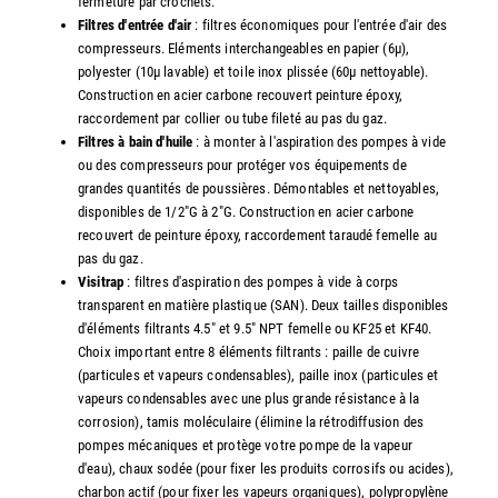
fermeture par crochets.
Filtres d'entrée d'air
: filtres économiques pour l'entrée d'air des
compresseurs. Eléments interchangeables en papier (6µ),
polyester (10µ lavable) et toile inox plissée (60µ nettoyable).
Construction en acier carbone recouvert peinture époxy,
raccordement par collier ou tube fileté au pas du gaz.
Filtres à bain d'huile
: à monter à l'aspiration des pompes à vide
ou des compresseurs pour protéger vos équipements de
grandes quantités de poussières. Démontables et nettoyables,
disponibles de 1/2"G à 2"G. Construction en acier carbone
recouvert de peinture époxy, raccordement taraudé femelle au
pas du gaz.
Visitrap
: filtres d'aspiration des pompes à vide à corps
transparent en matière plastique (SAN). Deux tailles disponibles
d'éléments filtrants 4.5" et 9.5" NPT femelle ou KF25 et KF40.
Choix important entre 8 éléments filtrants : paille de cuivre
(particules et vapeurs condensables), paille inox (particules et
vapeurs condensables avec une plus grande résistance à la
corrosion), tamis moléculaire (élimine la rétrodiffusion des
pompes mécaniques et protège votre pompe de la vapeur
d'eau), chaux sodée (pour fixer les produits corrosifs ou acides),
charbon actif (pour fixer les vapeurs organiques), polypropylène