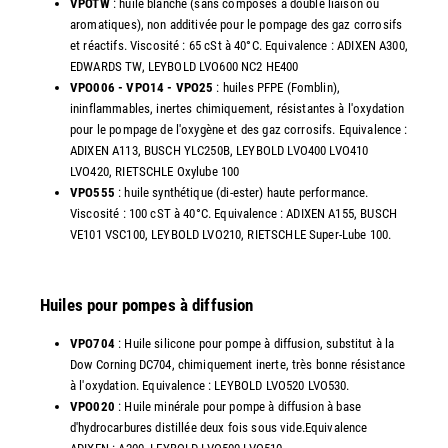
VPOTW
: huile blanche (sans composés à double liaison ou
aromatiques), non additivée pour le pompage des gaz corrosifs
et réactifs. Viscosité : 65 cSt à 40°C. Equivalence : ADIXEN A300,
EDWARDS TW, LEYBOLD LVO600 NC2 HE400
VPO006 - VPO14 - VPO25
: huiles PFPE (Fomblin),
ininflammables, inertes chimiquement, résistantes à l'oxydation
pour le pompage de l'oxygène et des gaz corrosifs. Equivalence :
ADIXEN A113, BUSCH YLC250B, LEYBOLD LVO400 LVO410
LVO420, RIETSCHLE Oxylube 100
VPO555
: huile synthétique (di-ester) haute performance.
Viscosité : 100 cST à 40°C. Equivalence : ADIXEN A155, BUSCH
VE101 VSC100, LEYBOLD LVO210, RIETSCHLE Super-Lube 100.
Huiles pour pompes à diffusion
VPO704
: Huile silicone pour pompe à diffusion, substitut à la
Dow Corning DC704, chimiquement inerte, très bonne résistance
à l'oxydation. Equivalence : LEYBOLD LVO520 LVO530.
VPO020
: Huile minérale pour pompe à diffusion à base
d'hydrocarbures distillée deux fois sous vide.Equivalence