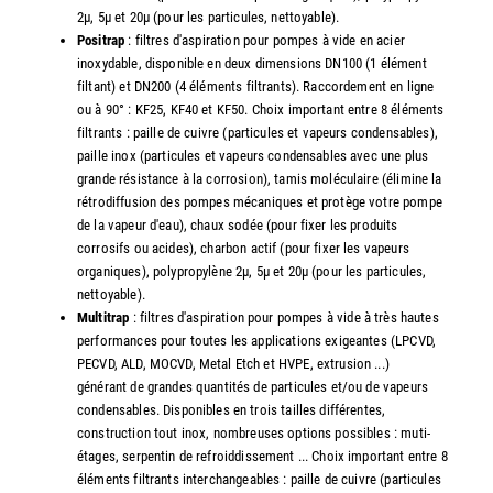
2µ, 5µ et 20µ (pour les particules, nettoyable).
Positrap
: filtres d'aspiration pour pompes à vide en acier
inoxydable, disponible en deux dimensions DN100 (1 élément
filtant) et DN200 (4 éléments filtrants). Raccordement en ligne
ou à 90° : KF25, KF40 et KF50. Choix important entre 8 éléments
filtrants : paille de cuivre (particules et vapeurs condensables),
paille inox (particules et vapeurs condensables avec une plus
grande résistance à la corrosion), tamis moléculaire (élimine la
rétrodiffusion des pompes mécaniques et protège votre pompe
de la vapeur d'eau), chaux sodée (pour fixer les produits
corrosifs ou acides), charbon actif (pour fixer les vapeurs
organiques), polypropylène 2µ, 5µ et 20µ (pour les particules,
nettoyable).
Multitrap
: filtres d'aspiration pour pompes à vide à très hautes
performances pour toutes les applications exigeantes (LPCVD,
PECVD, ALD, MOCVD, Metal Etch et HVPE, extrusion ...)
générant de grandes quantités de particules et/ou de vapeurs
condensables. Disponibles en trois tailles différentes,
construction tout inox, nombreuses options possibles : muti-
étages, serpentin de refroiddissement ... Choix important entre 8
éléments filtrants interchangeables : paille de cuivre (particules