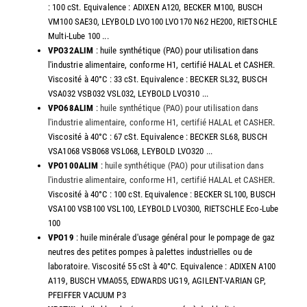
: 100 cSt. Equivalence : ADIXEN A120, BECKER M100, BUSCH
VM100 SAE30, LEYBOLD LVO100 LVO170 N62 HE200, RIETSCHLE
Multi-Lube 100 ...
VPO32ALIM
: huile synthétique (PAO) pour utilisation dans
l'industrie alimentaire, conforme H1, certifié HALAL et CASHER.
Viscosité à 40°C : 33 cSt. Equivalence : BECKER SL32, BUSCH
VSA032 VSB032 VSL032, LEYBOLD LVO310 ...
VPO68ALIM
:
huile synthétique (PAO) pour utilisation dans
l'industrie alimentaire, conforme H1, certifié HALAL et CASHER
.
Viscosité à 40°C : 67 cSt. Equivalence : BECKER SL68, BUSCH
VSA1068 VSB068 VSL068, LEYBOLD LVO320 ...
VPO100ALIM
:
huile synthétique (PAO) pour utilisation dans
l'industrie alimentaire, conforme H1, certifié HALAL et CASHER
.
Viscosité à 40°C : 100 cSt. Equivalence : BECKER SL100, BUSCH
VSA100 VSB100 VSL100, LEYBOLD LVO300, RIETSCHLE Eco-Lube
100
VPO19
: huile minérale d'usage général pour le pompage de gaz
neutres des petites pompes à palettes industrielles ou de
laboratoire. Viscosité 55 cSt à 40°C. Equivalence : ADIXEN A100
A119, BUSCH VMA055, EDWARDS UG19, AGILENT-VARIAN GP,
PFEIFFER VACUUM P3