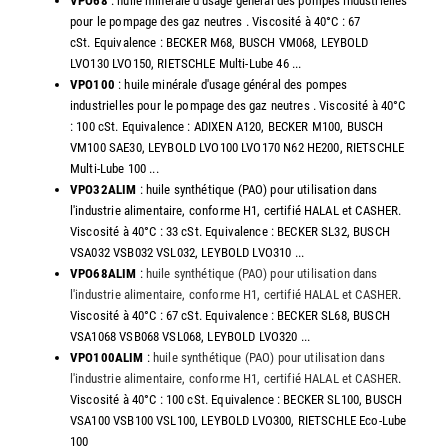
VPO68
: huile minérale d'usage général des pompes industrielles
pour le pompage des gaz neutres . Viscosité à 40°C : 67
cSt. Equivalence : BECKER M68, BUSCH VM068, LEYBOLD
LVO130 LVO150, RIETSCHLE Multi-Lube 46 ...
VPO100
: huile minérale d'usage général des pompes
industrielles pour le pompage des gaz neutres . Viscosité à 40°C
: 100 cSt. Equivalence : ADIXEN A120, BECKER M100, BUSCH
VM100 SAE30, LEYBOLD LVO100 LVO170 N62 HE200, RIETSCHLE
Multi-Lube 100 ...
VPO32ALIM
: huile synthétique (PAO) pour utilisation dans
l'industrie alimentaire, conforme H1, certifié HALAL et CASHER.
Viscosité à 40°C : 33 cSt. Equivalence : BECKER SL32, BUSCH
VSA032 VSB032 VSL032, LEYBOLD LVO310 ...
VPO68ALIM
:
huile synthétique (PAO) pour utilisation dans
l'industrie alimentaire, conforme H1, certifié HALAL et CASHER
.
Viscosité à 40°C : 67 cSt. Equivalence : BECKER SL68, BUSCH
VSA1068 VSB068 VSL068, LEYBOLD LVO320 ...
VPO100ALIM
:
huile synthétique (PAO) pour utilisation dans
l'industrie alimentaire, conforme H1, certifié HALAL et CASHER
.
Viscosité à 40°C : 100 cSt. Equivalence : BECKER SL100, BUSCH
VSA100 VSB100 VSL100, LEYBOLD LVO300, RIETSCHLE Eco-Lube
100