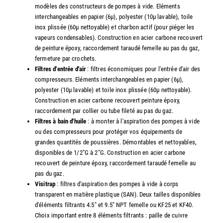
modèles des constructeurs de pompes à vide. Eléments
interchangeables en papier (6µ), polyester (10µ lavable), toile
inox plissée (60µ nettoyable) et charbon actif (pour piéger les
vapeurs condensables). Construction en acier carbone recouvert
de peinture époxy, raccordement taraudé femelle au pas du gaz,
fermeture par crochets.
Filtres d'entrée d'air
: filtres économiques pour l'entrée d'air des
compresseurs. Eléments interchangeables en papier (6µ),
polyester (10µ lavable) et toile inox plissée (60µ nettoyable).
Construction en acier carbone recouvert peinture époxy,
raccordement par collier ou tube fileté au pas du gaz.
Filtres à bain d'huile
: à monter à l'aspiration des pompes à vide
ou des compresseurs pour protéger vos équipements de
grandes quantités de poussières. Démontables et nettoyables,
disponibles de 1/2"G à 2"G. Construction en acier carbone
recouvert de peinture époxy, raccordement taraudé femelle au
pas du gaz.
Visitrap
: filtres d'aspiration des pompes à vide à corps
transparent en matière plastique (SAN). Deux tailles disponibles
d'éléments filtrants 4.5" et 9.5" NPT femelle ou KF25 et KF40.
Choix important entre 8 éléments filtrants : paille de cuivre