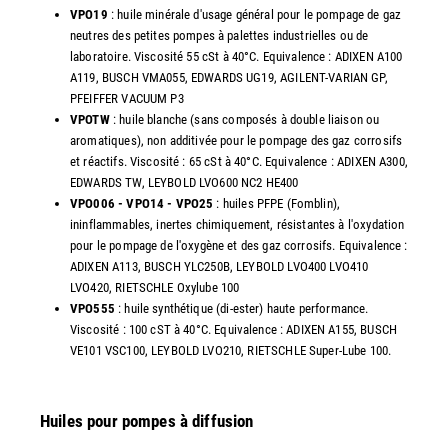
VPO19
: huile minérale d'usage général pour le pompage de gaz
neutres des petites pompes à palettes industrielles ou de
laboratoire. Viscosité 55 cSt à 40°C. Equivalence : ADIXEN A100
A119, BUSCH VMA055, EDWARDS UG19, AGILENT-VARIAN GP,
PFEIFFER VACUUM P3
VPOTW
: huile blanche (sans composés à double liaison ou
aromatiques), non additivée pour le pompage des gaz corrosifs
et réactifs. Viscosité : 65 cSt à 40°C. Equivalence : ADIXEN A300,
EDWARDS TW, LEYBOLD LVO600 NC2 HE400
VPO006 - VPO14 - VPO25
: huiles PFPE (Fomblin),
ininflammables, inertes chimiquement, résistantes à l'oxydation
pour le pompage de l'oxygène et des gaz corrosifs. Equivalence :
ADIXEN A113, BUSCH YLC250B, LEYBOLD LVO400 LVO410
LVO420, RIETSCHLE Oxylube 100
VPO555
: huile synthétique (di-ester) haute performance.
Viscosité : 100 cST à 40°C. Equivalence : ADIXEN A155, BUSCH
VE101 VSC100, LEYBOLD LVO210, RIETSCHLE Super-Lube 100.
Huiles pour pompes à diffusion