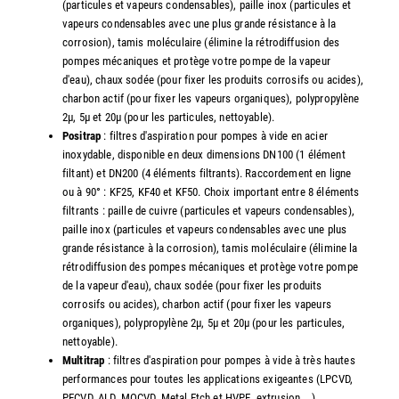
(particules et vapeurs condensables), paille inox (particules et
vapeurs condensables avec une plus grande résistance à la
corrosion), tamis moléculaire (élimine la rétrodiffusion des
pompes mécaniques et protège votre pompe de la vapeur
d'eau), chaux sodée (pour fixer les produits corrosifs ou acides),
charbon actif (pour fixer les vapeurs organiques), polypropylène
2µ, 5µ et 20µ (pour les particules, nettoyable).
Positrap
: filtres d'aspiration pour pompes à vide en acier
inoxydable, disponible en deux dimensions DN100 (1 élément
filtant) et DN200 (4 éléments filtrants). Raccordement en ligne
ou à 90° : KF25, KF40 et KF50. Choix important entre 8 éléments
filtrants : paille de cuivre (particules et vapeurs condensables),
paille inox (particules et vapeurs condensables avec une plus
grande résistance à la corrosion), tamis moléculaire (élimine la
rétrodiffusion des pompes mécaniques et protège votre pompe
de la vapeur d'eau), chaux sodée (pour fixer les produits
corrosifs ou acides), charbon actif (pour fixer les vapeurs
organiques), polypropylène 2µ, 5µ et 20µ (pour les particules,
nettoyable).
Multitrap
: filtres d'aspiration pour pompes à vide à très hautes
performances pour toutes les applications exigeantes (LPCVD,
PECVD, ALD, MOCVD, Metal Etch et HVPE, extrusion ...)