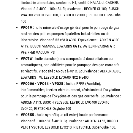
l'industrie alimentaire, conforme H1, certifié HALAL et CASHER
.
Viscosité à 40°C : 100 cSt. Equivalence : BECKER SL100, BUSCH
VSA100 VSB100 VSL100, LEYBOLD LVO300, RIETSCHLE Eco-Lube
100
VPO19
: huile minérale d'usage général pour le pompage de gaz
neutres des petites pompes à palettes industrielles ou de
laboratoire. Viscosité 55 cSt à 40°C. Equivalence : ADIXEN A100
A119, BUSCH VMA055, EDWARDS UG19, AGILENT-VARIAN GP,
PFEIFFER VACUUM P3
VPOTW
: huile blanche (sans composés à double liaison ou
aromatiques), non additivée pour le pompage des gaz corrosifs
et réactifs. Viscosité : 65 cSt à 40°C. Equivalence : ADIXEN A300,
EDWARDS TW, LEYBOLD LVO600 NC2 HE400
VPO006 - VPO14 - VPO25
: huiles PFPE (Fomblin),
ininflammables, inertes chimiquement, résistantes à l'oxydation
pour le pompage de l'oxygène et des gaz corrosifs. Equivalence :
ADIXEN A113, BUSCH YLC250B, LEYBOLD LVO400 LVO410
LVO420, RIETSCHLE Oxylube 100
VPO555
: huile synthétique (di-ester) haute performance.
Viscosité : 100 cST à 40°C. Equivalence : ADIXEN A155, BUSCH
VE101 VSC100, LEYBOLD LVO210, RIETSCHLE Super-Lube 100.