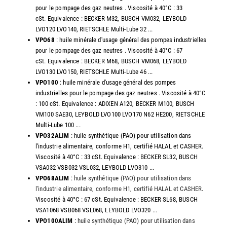
pour le pompage des gaz neutres . Viscosité à 40°C : 33
cSt. Equivalence : BECKER M32, BUSCH VM032, LEYBOLD
LVO120 LVO140, RIETSCHLE Multi-Lube 32 ...
VPO68
: huile minérale d'usage général des pompes industrielles
pour le pompage des gaz neutres . Viscosité à 40°C : 67
cSt. Equivalence : BECKER M68, BUSCH VM068, LEYBOLD
LVO130 LVO150, RIETSCHLE Multi-Lube 46 ...
VPO100
: huile minérale d'usage général des pompes
industrielles pour le pompage des gaz neutres . Viscosité à 40°C
: 100 cSt. Equivalence : ADIXEN A120, BECKER M100, BUSCH
VM100 SAE30, LEYBOLD LVO100 LVO170 N62 HE200, RIETSCHLE
Multi-Lube 100 ...
VPO32ALIM
: huile synthétique (PAO) pour utilisation dans
l'industrie alimentaire, conforme H1, certifié HALAL et CASHER.
Viscosité à 40°C : 33 cSt. Equivalence : BECKER SL32, BUSCH
VSA032 VSB032 VSL032, LEYBOLD LVO310 ...
VPO68ALIM
:
huile synthétique (PAO) pour utilisation dans
l'industrie alimentaire, conforme H1, certifié HALAL et CASHER
.
Viscosité à 40°C : 67 cSt. Equivalence : BECKER SL68, BUSCH
VSA1068 VSB068 VSL068, LEYBOLD LVO320 ...
VPO100ALIM
:
huile synthétique (PAO) pour utilisation dans