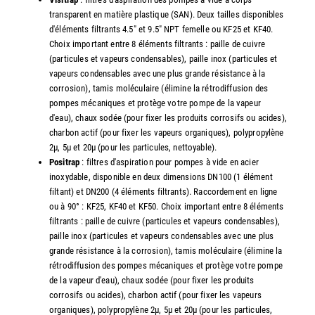
transparent en matière plastique (SAN). Deux tailles disponibles
d'éléments filtrants 4.5" et 9.5" NPT femelle ou KF25 et KF40.
Choix important entre 8 éléments filtrants : paille de cuivre
(particules et vapeurs condensables), paille inox (particules et
vapeurs condensables avec une plus grande résistance à la
corrosion), tamis moléculaire (élimine la rétrodiffusion des
pompes mécaniques et protège votre pompe de la vapeur
d'eau), chaux sodée (pour fixer les produits corrosifs ou acides),
charbon actif (pour fixer les vapeurs organiques), polypropylène
2µ, 5µ et 20µ (pour les particules, nettoyable).
Positrap
: filtres d'aspiration pour pompes à vide en acier
inoxydable, disponible en deux dimensions DN100 (1 élément
filtant) et DN200 (4 éléments filtrants). Raccordement en ligne
ou à 90° : KF25, KF40 et KF50. Choix important entre 8 éléments
filtrants : paille de cuivre (particules et vapeurs condensables),
paille inox (particules et vapeurs condensables avec une plus
grande résistance à la corrosion), tamis moléculaire (élimine la
rétrodiffusion des pompes mécaniques et protège votre pompe
de la vapeur d'eau), chaux sodée (pour fixer les produits
corrosifs ou acides), charbon actif (pour fixer les vapeurs
organiques), polypropylène 2µ, 5µ et 20µ (pour les particules,