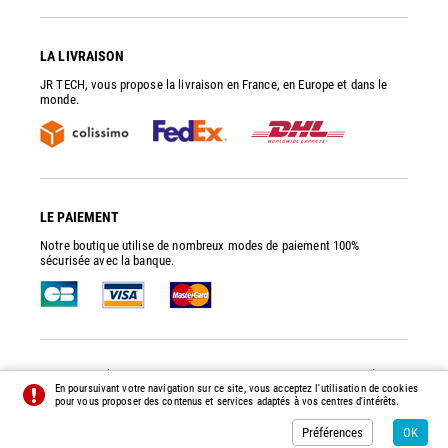
LA LIVRAISON
JR TECH, vous propose la livraison en France, en Europe et dans le
monde.
LE PAIEMENT
Notre boutique utilise de nombreux modes de paiement 100%
sécurisée avec la banque.
JR TECH
- PIÈCES DE RECHANGE ET ACCESSOIRES POUR POMPES À VIDE
En poursuivant votre navigation sur ce site, vous acceptez l'utilisation de cookies
© 2014 - 2026 - TOUS DROITS RÉSERVÉS -
PRÉFÉRENCES
-
CRÉDITS
pour vous proposer des contenus et services adaptés à vos centres d'intérêts.
Préférences
OK