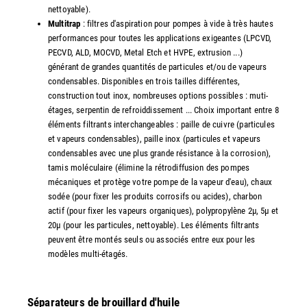
nettoyable).
Multitrap
: filtres d'aspiration pour pompes à vide à très hautes
performances pour toutes les applications exigeantes (LPCVD,
PECVD, ALD, MOCVD, Metal Etch et HVPE, extrusion ...)
générant de grandes quantités de particules et/ou de vapeurs
condensables. Disponibles en trois tailles différentes,
construction tout inox, nombreuses options possibles : muti-
étages, serpentin de refroiddissement ... Choix important entre 8
éléments filtrants interchangeables : paille de cuivre (particules
et vapeurs condensables), paille inox (particules et vapeurs
condensables avec une plus grande résistance à la corrosion),
tamis moléculaire (élimine la rétrodiffusion des pompes
mécaniques et protège votre pompe de la vapeur d'eau), chaux
sodée (pour fixer les produits corrosifs ou acides), charbon
actif (pour fixer les vapeurs organiques), polypropylène 2µ, 5µ et
20µ (pour les particules, nettoyable). Les éléments filtrants
peuvent être montés seuls ou associés entre eux pour les
modèles multi-étagés.
Séparateurs de brouillard d'huile