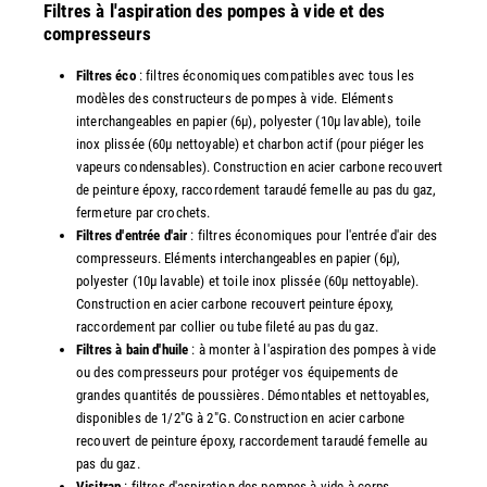
Filtres à l'aspiration des pompes à vide et des
compresseurs
Filtres éco
: filtres économiques compatibles avec tous les
modèles des constructeurs de pompes à vide. Eléments
interchangeables en papier (6µ), polyester (10µ lavable), toile
inox plissée (60µ nettoyable) et charbon actif (pour piéger les
vapeurs condensables). Construction en acier carbone recouvert
de peinture époxy, raccordement taraudé femelle au pas du gaz,
fermeture par crochets.
Filtres d'entrée d'air
: filtres économiques pour l'entrée d'air des
compresseurs. Eléments interchangeables en papier (6µ),
polyester (10µ lavable) et toile inox plissée (60µ nettoyable).
Construction en acier carbone recouvert peinture époxy,
raccordement par collier ou tube fileté au pas du gaz.
Filtres à bain d'huile
: à monter à l'aspiration des pompes à vide
ou des compresseurs pour protéger vos équipements de
grandes quantités de poussières. Démontables et nettoyables,
disponibles de 1/2"G à 2"G. Construction en acier carbone
recouvert de peinture époxy, raccordement taraudé femelle au
pas du gaz.
Visitrap
: filtres d'aspiration des pompes à vide à corps