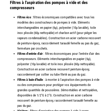
Filtres à l'aspiration des pompes à vide et des
compresseurs
Filtres éco
: filtres économiques compatibles avec tous les
modèles des constructeurs de pompes à vide. Eléments
interchangeables en papier (6µ), polyester (10µ lavable), toile
inox plissée (60µ nettoyable) et charbon actif (pour piéger les
vapeurs condensables). Construction en acier carbone recouvert
de peinture époxy, raccordement taraudé femelle au pas du gaz,
fermeture par crochets.
Filtres d'entrée d'air
: filtres économiques pour l'entrée d'air des
compresseurs. Eléments interchangeables en papier (6µ),
polyester (10µ lavable) et toile inox plissée (60µ nettoyable).
Construction en acier carbone recouvert peinture époxy,
raccordement par collier ou tube fileté au pas du gaz.
Filtres à bain d'huile
: à monter à l'aspiration des pompes à vide
ou des compresseurs pour protéger vos équipements de
grandes quantités de poussières. Démontables et nettoyables,
disponibles de 1/2"G à 2"G. Construction en acier carbone
recouvert de peinture époxy, raccordement taraudé femelle au
pas du gaz.
Visitrap
: filtres d'aspiration des pompes à vide à corps