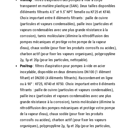
transparent en matière plastique (SAN). Deux tailles disponibles
d'éléments filtrants 4.5" et 9.5" NPT femelle ou KF25 et KF40.
Choix important entre 8 éléments filtrants : paille de cuivre
(particules et vapeurs condensables), paille inox (particules et
vapeurs condensables avec une plus grande résistance à la
corrosion), tamis moléculaire (élimine la rétrodiffusion des
pompes mécaniques et protège votre pompe de la vapeur
d'eau), chaux sodée (pour fixer les produits corrosifs ou acides),
charbon actif (pour fixer les vapeurs organiques), polypropylène
2µ, 5µ et 20µ (pour les particules, nettoyable).
Positrap
: filtres d'aspiration pour pompes à vide en acier
inoxydable, disponible en deux dimensions DN100 (1 élément
filtant) et DN200 (4 éléments filtrants). Raccordement en ligne
ou à 90° : KF25, KF40 et KF50. Choix important entre 8 éléments
filtrants : paille de cuivre (particules et vapeurs condensables),
paille inox (particules et vapeurs condensables avec une plus
grande résistance à la corrosion), tamis moléculaire (élimine la
rétrodiffusion des pompes mécaniques et protège votre pompe
de la vapeur d'eau), chaux sodée (pour fixer les produits
corrosifs ou acides), charbon actif (pour fixer les vapeurs
organiques), polypropylène 2µ, 5µ et 20µ (pour les particules,