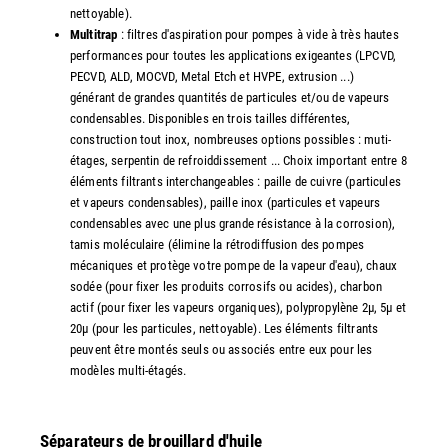
nettoyable).
Multitrap
: filtres d'aspiration pour pompes à vide à très hautes
performances pour toutes les applications exigeantes (LPCVD,
PECVD, ALD, MOCVD, Metal Etch et HVPE, extrusion ...)
générant de grandes quantités de particules et/ou de vapeurs
condensables. Disponibles en trois tailles différentes,
construction tout inox, nombreuses options possibles : muti-
étages, serpentin de refroiddissement ... Choix important entre 8
éléments filtrants interchangeables : paille de cuivre (particules
et vapeurs condensables), paille inox (particules et vapeurs
condensables avec une plus grande résistance à la corrosion),
tamis moléculaire (élimine la rétrodiffusion des pompes
mécaniques et protège votre pompe de la vapeur d'eau), chaux
sodée (pour fixer les produits corrosifs ou acides), charbon
actif (pour fixer les vapeurs organiques), polypropylène 2µ, 5µ et
20µ (pour les particules, nettoyable). Les éléments filtrants
peuvent être montés seuls ou associés entre eux pour les
modèles multi-étagés.
Séparateurs de brouillard d'huile