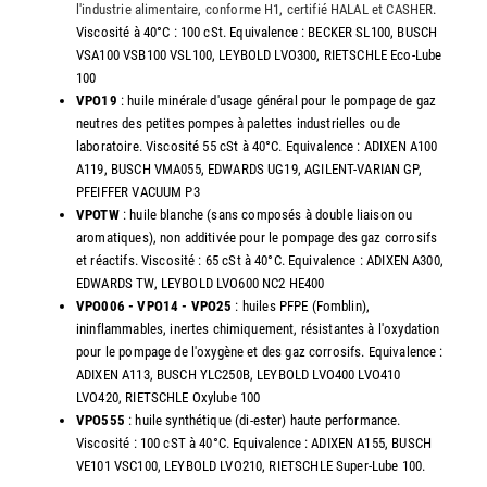
l'industrie alimentaire, conforme H1, certifié HALAL et CASHER
.
Viscosité à 40°C : 100 cSt. Equivalence : BECKER SL100, BUSCH
VSA100 VSB100 VSL100, LEYBOLD LVO300, RIETSCHLE Eco-Lube
100
VPO19
: huile minérale d'usage général pour le pompage de gaz
neutres des petites pompes à palettes industrielles ou de
laboratoire. Viscosité 55 cSt à 40°C. Equivalence : ADIXEN A100
A119, BUSCH VMA055, EDWARDS UG19, AGILENT-VARIAN GP,
PFEIFFER VACUUM P3
VPOTW
: huile blanche (sans composés à double liaison ou
aromatiques), non additivée pour le pompage des gaz corrosifs
et réactifs. Viscosité : 65 cSt à 40°C. Equivalence : ADIXEN A300,
EDWARDS TW, LEYBOLD LVO600 NC2 HE400
VPO006 - VPO14 - VPO25
: huiles PFPE (Fomblin),
ininflammables, inertes chimiquement, résistantes à l'oxydation
pour le pompage de l'oxygène et des gaz corrosifs. Equivalence :
ADIXEN A113, BUSCH YLC250B, LEYBOLD LVO400 LVO410
LVO420, RIETSCHLE Oxylube 100
VPO555
: huile synthétique (di-ester) haute performance.
Viscosité : 100 cST à 40°C. Equivalence : ADIXEN A155, BUSCH
VE101 VSC100, LEYBOLD LVO210, RIETSCHLE Super-Lube 100.