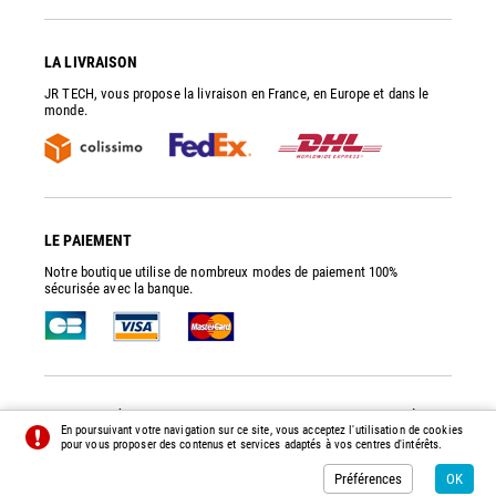
LA LIVRAISON
JR TECH, vous propose la livraison en France, en Europe et dans le
monde.
LE PAIEMENT
Notre boutique utilise de nombreux modes de paiement 100%
sécurisée avec la banque.
JR TECH
- PIÈCES DE RECHANGE ET ACCESSOIRES POUR POMPES À VIDE
En poursuivant votre navigation sur ce site, vous acceptez l'utilisation de cookies
© 2014 - 2026 - TOUS DROITS RÉSERVÉS -
PRÉFÉRENCES
-
CRÉDITS
pour vous proposer des contenus et services adaptés à vos centres d'intérêts.
Préférences
OK