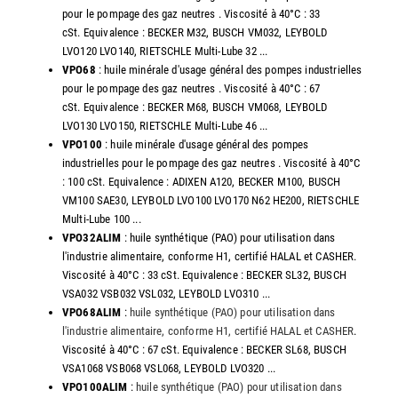
pour le pompage des gaz neutres . Viscosité à 40°C : 33
cSt. Equivalence : BECKER M32, BUSCH VM032, LEYBOLD
LVO120 LVO140, RIETSCHLE Multi-Lube 32 ...
VPO68
: huile minérale d'usage général des pompes industrielles
pour le pompage des gaz neutres . Viscosité à 40°C : 67
cSt. Equivalence : BECKER M68, BUSCH VM068, LEYBOLD
LVO130 LVO150, RIETSCHLE Multi-Lube 46 ...
VPO100
: huile minérale d'usage général des pompes
industrielles pour le pompage des gaz neutres . Viscosité à 40°C
: 100 cSt. Equivalence : ADIXEN A120, BECKER M100, BUSCH
VM100 SAE30, LEYBOLD LVO100 LVO170 N62 HE200, RIETSCHLE
Multi-Lube 100 ...
VPO32ALIM
: huile synthétique (PAO) pour utilisation dans
l'industrie alimentaire, conforme H1, certifié HALAL et CASHER.
Viscosité à 40°C : 33 cSt. Equivalence : BECKER SL32, BUSCH
VSA032 VSB032 VSL032, LEYBOLD LVO310 ...
VPO68ALIM
:
huile synthétique (PAO) pour utilisation dans
l'industrie alimentaire, conforme H1, certifié HALAL et CASHER
.
Viscosité à 40°C : 67 cSt. Equivalence : BECKER SL68, BUSCH
VSA1068 VSB068 VSL068, LEYBOLD LVO320 ...
VPO100ALIM
:
huile synthétique (PAO) pour utilisation dans