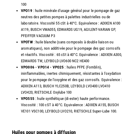
100
VPO19
: huile minérale d'usage général pour le pompage de gaz
neutres des petites pompes à palettes industrielles ou de
laboratoire. Viscosité 55 cSt à 40°C. Equivalence : ADIXEN A100
A119, BUSCH VMA055, EDWARDS UG19, AGILENT-VARIAN GP,
PFEIFFER VACUUM P3
VPOTW
: huile blanche (sans composés à double liaison ou
aromatiques), non additivée pour le pompage des gaz corrosifs
et réactifs. Viscosité : 65 cSt à 40°C. Equivalence : ADIXEN A300,
EDWARDS TW, LEYBOLD LVO600 NC2 HE400
VPO006 - VPO14 - VPO25
: huiles PFPE (Fomblin),
ininflammables, inertes chimiquement, résistantes à l'oxydation
pour le pompage de l'oxygène et des gaz corrosifs. Equivalence :
ADIXEN A113, BUSCH YLC250B, LEYBOLD LVO400 LVO410
LVO420, RIETSCHLE Oxylube 100
VPO555
: huile synthétique (di-ester) haute performance.
Viscosité : 100 cST à 40°C. Equivalence : ADIXEN A155, BUSCH
VE101 VSC100, LEYBOLD LVO210, RIETSCHLE Super-Lube 100.
Huiles pour pompes à diffusion