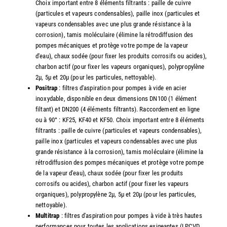
Choix important entre 8 éléments filtrants : paille de cuivre
(particules et vapeurs condensables), paille inox (particules et
vapeurs condensables avec une plus grande résistance à la
corrosion), tamis moléculaire (élimine la rétrodiffusion des
pompes mécaniques et protège votre pompe de la vapeur
d'eau), chaux sodée (pour fixer les produits corrosifs ou acides),
charbon actif (pour fixer les vapeurs organiques), polypropylène
2µ, 5µ et 20µ (pour les particules, nettoyable).
Positrap
: filtres d'aspiration pour pompes à vide en acier
inoxydable, disponible en deux dimensions DN100 (1 élément
filtant) et DN200 (4 éléments filtrants). Raccordement en ligne
ou à 90° : KF25, KF40 et KF50. Choix important entre 8 éléments
filtrants : paille de cuivre (particules et vapeurs condensables),
paille inox (particules et vapeurs condensables avec une plus
grande résistance à la corrosion), tamis moléculaire (élimine la
rétrodiffusion des pompes mécaniques et protège votre pompe
de la vapeur d'eau), chaux sodée (pour fixer les produits
corrosifs ou acides), charbon actif (pour fixer les vapeurs
organiques), polypropylène 2µ, 5µ et 20µ (pour les particules,
nettoyable).
Multitrap
: filtres d'aspiration pour pompes à vide à très hautes
performances pour toutes les applications exigeantes (LPCVD,