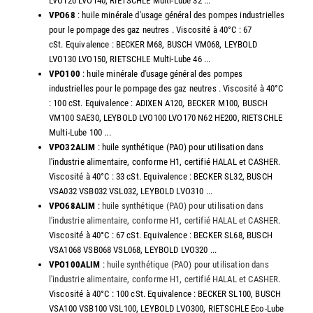
LVO120 LVO140, RIETSCHLE Multi-Lube 32 ...
VPO68
: huile minérale d'usage général des pompes industrielles
pour le pompage des gaz neutres . Viscosité à 40°C : 67
cSt. Equivalence : BECKER M68, BUSCH VM068, LEYBOLD
LVO130 LVO150, RIETSCHLE Multi-Lube 46 ...
VPO100
: huile minérale d'usage général des pompes
industrielles pour le pompage des gaz neutres . Viscosité à 40°C
: 100 cSt. Equivalence : ADIXEN A120, BECKER M100, BUSCH
VM100 SAE30, LEYBOLD LVO100 LVO170 N62 HE200, RIETSCHLE
Multi-Lube 100 ...
VPO32ALIM
: huile synthétique (PAO) pour utilisation dans
l'industrie alimentaire, conforme H1, certifié HALAL et CASHER.
Viscosité à 40°C : 33 cSt. Equivalence : BECKER SL32, BUSCH
VSA032 VSB032 VSL032, LEYBOLD LVO310 ...
VPO68ALIM
:
huile synthétique (PAO) pour utilisation dans
l'industrie alimentaire, conforme H1, certifié HALAL et CASHER
.
Viscosité à 40°C : 67 cSt. Equivalence : BECKER SL68, BUSCH
VSA1068 VSB068 VSL068, LEYBOLD LVO320 ...
VPO100ALIM
:
huile synthétique (PAO) pour utilisation dans
l'industrie alimentaire, conforme H1, certifié HALAL et CASHER
.
Viscosité à 40°C : 100 cSt. Equivalence : BECKER SL100, BUSCH
VSA100 VSB100 VSL100, LEYBOLD LVO300, RIETSCHLE Eco-Lube