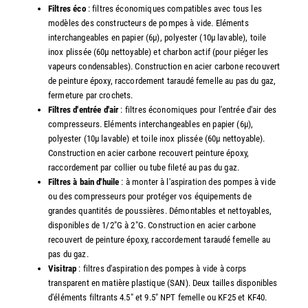
Filtres éco
: filtres économiques compatibles avec tous les
modèles des constructeurs de pompes à vide. Eléments
interchangeables en papier (6µ), polyester (10µ lavable), toile
inox plissée (60µ nettoyable) et charbon actif (pour piéger les
vapeurs condensables). Construction en acier carbone recouvert
de peinture époxy, raccordement taraudé femelle au pas du gaz,
fermeture par crochets.
Filtres d'entrée d'air
: filtres économiques pour l'entrée d'air des
compresseurs. Eléments interchangeables en papier (6µ),
polyester (10µ lavable) et toile inox plissée (60µ nettoyable).
Construction en acier carbone recouvert peinture époxy,
raccordement par collier ou tube fileté au pas du gaz.
Filtres à bain d'huile
: à monter à l'aspiration des pompes à vide
ou des compresseurs pour protéger vos équipements de
grandes quantités de poussières. Démontables et nettoyables,
disponibles de 1/2"G à 2"G. Construction en acier carbone
recouvert de peinture époxy, raccordement taraudé femelle au
pas du gaz.
Visitrap
: filtres d'aspiration des pompes à vide à corps
transparent en matière plastique (SAN). Deux tailles disponibles
d'éléments filtrants 4.5" et 9.5" NPT femelle ou KF25 et KF40.