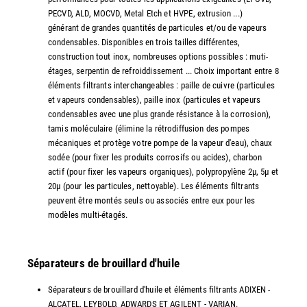
PECVD, ALD, MOCVD, Metal Etch et HVPE, extrusion ...)
générant de grandes quantités de particules et/ou de vapeurs
condensables. Disponibles en trois tailles différentes,
construction tout inox, nombreuses options possibles : muti-
étages, serpentin de refroiddissement ... Choix important entre 8
éléments filtrants interchangeables : paille de cuivre (particules
et vapeurs condensables), paille inox (particules et vapeurs
condensables avec une plus grande résistance à la corrosion),
tamis moléculaire (élimine la rétrodiffusion des pompes
mécaniques et protège votre pompe de la vapeur d'eau), chaux
sodée (pour fixer les produits corrosifs ou acides), charbon
actif (pour fixer les vapeurs organiques), polypropylène 2µ, 5µ et
20µ (pour les particules, nettoyable). Les éléments filtrants
peuvent être montés seuls ou associés entre eux pour les
modèles multi-étagés.
Séparateurs de brouillard d'huile
Séparateurs de brouillard d'huile et éléments filtrants ADIXEN -
ALCATEL, LEYBOLD, ADWARDS ET AGILENT - VARIAN.