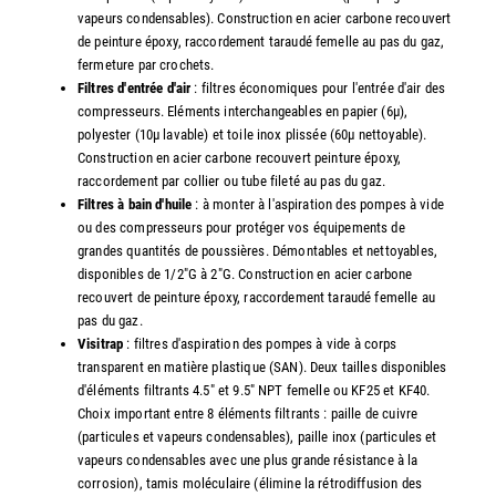
vapeurs condensables). Construction en acier carbone recouvert
de peinture époxy, raccordement taraudé femelle au pas du gaz,
fermeture par crochets.
Filtres d'entrée d'air
: filtres économiques pour l'entrée d'air des
compresseurs. Eléments interchangeables en papier (6µ),
polyester (10µ lavable) et toile inox plissée (60µ nettoyable).
Construction en acier carbone recouvert peinture époxy,
raccordement par collier ou tube fileté au pas du gaz.
Filtres à bain d'huile
: à monter à l'aspiration des pompes à vide
ou des compresseurs pour protéger vos équipements de
grandes quantités de poussières. Démontables et nettoyables,
disponibles de 1/2"G à 2"G. Construction en acier carbone
recouvert de peinture époxy, raccordement taraudé femelle au
pas du gaz.
Visitrap
: filtres d'aspiration des pompes à vide à corps
transparent en matière plastique (SAN). Deux tailles disponibles
d'éléments filtrants 4.5" et 9.5" NPT femelle ou KF25 et KF40.
Choix important entre 8 éléments filtrants : paille de cuivre
(particules et vapeurs condensables), paille inox (particules et
vapeurs condensables avec une plus grande résistance à la
corrosion), tamis moléculaire (élimine la rétrodiffusion des