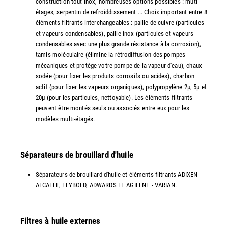
construction tout inox, nombreuses options possibles : muti-
étages, serpentin de refroiddissement ... Choix important entre 8
éléments filtrants interchangeables : paille de cuivre (particules
et vapeurs condensables), paille inox (particules et vapeurs
condensables avec une plus grande résistance à la corrosion),
tamis moléculaire (élimine la rétrodiffusion des pompes
mécaniques et protège votre pompe de la vapeur d'eau), chaux
sodée (pour fixer les produits corrosifs ou acides), charbon
actif (pour fixer les vapeurs organiques), polypropylène 2µ, 5µ et
20µ (pour les particules, nettoyable). Les éléments filtrants
peuvent être montés seuls ou associés entre eux pour les
modèles multi-étagés.
Séparateurs de brouillard d'huile
Séparateurs de brouillard d'huile et éléments filtrants ADIXEN -
ALCATEL, LEYBOLD, ADWARDS ET AGILENT - VARIAN.
Filtres à huile externes