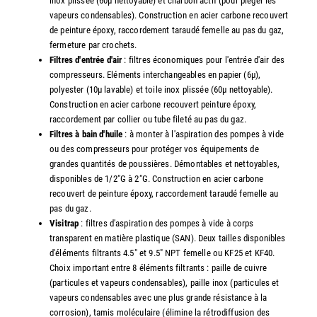
inox plissée (60µ nettoyable) et charbon actif (pour piéger les
vapeurs condensables). Construction en acier carbone recouvert
de peinture époxy, raccordement taraudé femelle au pas du gaz,
fermeture par crochets.
Filtres d'entrée d'air
: filtres économiques pour l'entrée d'air des
compresseurs. Eléments interchangeables en papier (6µ),
polyester (10µ lavable) et toile inox plissée (60µ nettoyable).
Construction en acier carbone recouvert peinture époxy,
raccordement par collier ou tube fileté au pas du gaz.
Filtres à bain d'huile
: à monter à l'aspiration des pompes à vide
ou des compresseurs pour protéger vos équipements de
grandes quantités de poussières. Démontables et nettoyables,
disponibles de 1/2"G à 2"G. Construction en acier carbone
recouvert de peinture époxy, raccordement taraudé femelle au
pas du gaz.
Visitrap
: filtres d'aspiration des pompes à vide à corps
transparent en matière plastique (SAN). Deux tailles disponibles
d'éléments filtrants 4.5" et 9.5" NPT femelle ou KF25 et KF40.
Choix important entre 8 éléments filtrants : paille de cuivre
(particules et vapeurs condensables), paille inox (particules et
vapeurs condensables avec une plus grande résistance à la
corrosion), tamis moléculaire (élimine la rétrodiffusion des