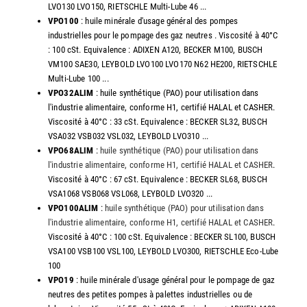
LVO130 LVO150, RIETSCHLE Multi-Lube 46 ...
VPO100
: huile minérale d'usage général des pompes
industrielles pour le pompage des gaz neutres . Viscosité à 40°C
: 100 cSt. Equivalence : ADIXEN A120, BECKER M100, BUSCH
VM100 SAE30, LEYBOLD LVO100 LVO170 N62 HE200, RIETSCHLE
Multi-Lube 100 ...
VPO32ALIM
: huile synthétique (PAO) pour utilisation dans
l'industrie alimentaire, conforme H1, certifié HALAL et CASHER.
Viscosité à 40°C : 33 cSt. Equivalence : BECKER SL32, BUSCH
VSA032 VSB032 VSL032, LEYBOLD LVO310 ...
VPO68ALIM
:
huile synthétique (PAO) pour utilisation dans
l'industrie alimentaire, conforme H1, certifié HALAL et CASHER
.
Viscosité à 40°C : 67 cSt. Equivalence : BECKER SL68, BUSCH
VSA1068 VSB068 VSL068, LEYBOLD LVO320 ...
VPO100ALIM
:
huile synthétique (PAO) pour utilisation dans
l'industrie alimentaire, conforme H1, certifié HALAL et CASHER
.
Viscosité à 40°C : 100 cSt. Equivalence : BECKER SL100, BUSCH
VSA100 VSB100 VSL100, LEYBOLD LVO300, RIETSCHLE Eco-Lube
100
VPO19
: huile minérale d'usage général pour le pompage de gaz
neutres des petites pompes à palettes industrielles ou de