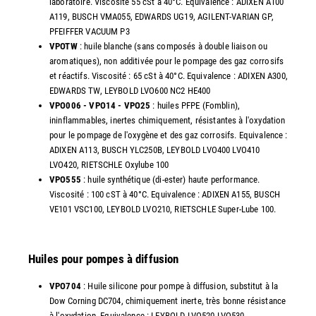
laboratoire. Viscosité 55 cSt à 40°C. Equivalence : ADIXEN A100
A119, BUSCH VMA055, EDWARDS UG19, AGILENT-VARIAN GP,
PFEIFFER VACUUM P3
VPOTW
: huile blanche (sans composés à double liaison ou
aromatiques), non additivée pour le pompage des gaz corrosifs
et réactifs. Viscosité : 65 cSt à 40°C. Equivalence : ADIXEN A300,
EDWARDS TW, LEYBOLD LVO600 NC2 HE400
VPO006 - VPO14 - VPO25
: huiles PFPE (Fomblin),
ininflammables, inertes chimiquement, résistantes à l'oxydation
pour le pompage de l'oxygène et des gaz corrosifs. Equivalence :
ADIXEN A113, BUSCH YLC250B, LEYBOLD LVO400 LVO410
LVO420, RIETSCHLE Oxylube 100
VPO555
: huile synthétique (di-ester) haute performance.
Viscosité : 100 cST à 40°C. Equivalence : ADIXEN A155, BUSCH
VE101 VSC100, LEYBOLD LVO210, RIETSCHLE Super-Lube 100.
Huiles pour pompes à diffusion
VPO704
: Huile silicone pour pompe à diffusion, substitut à la
Dow Corning DC704, chimiquement inerte, très bonne résistance
à l'oxydation. Equivalence : LEYBOLD LVO520 LVO530.