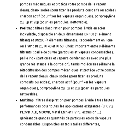
pompes mécaniques et protège votre pompe de la vapeur
d'eau), chaux sodée (pour fixer les produits corrosifs ou acides),
charbon actif (pour fixer les vapeurs organiques), polypropylène
2µ, 5µ et 20µ (pour les particules, nettoyable).
Positrap
: filtres d'aspiration pour pompes à vide en acier
inoxydable, disponible en deux dimensions DN100 (1 élément
filtant) et DN200 (4 éléments filtrants). Raccordement en ligne
ou à 90° : KF25, KF40 et KF50. Choix important entre 8 éléments
filtrants : paille de cuivre (particules et vapeurs condensables),
paille inox (particules et vapeurs condensables avec une plus
grande résistance à la corrosion), tamis moléculaire (élimine la
rétrodiffusion des pompes mécaniques et protège votre pompe
de la vapeur d'eau), chaux sodée (pour fixer les produits
corrosifs ou acides), charbon actif (pour fixer les vapeurs
organiques), polypropylène 2µ, 5µ et 20µ (pour les particules,
nettoyable).
Multitrap
: filtres d'aspiration pour pompes à vide à très hautes
performances pour toutes les applications exigeantes (LPCVD,
PECVD, ALD, MOCVD, Metal Etch et HVPE, extrusion ...)
générant de grandes quantités de particules et/ou de vapeurs
condensables. Disponibles en trois tailles différentes,