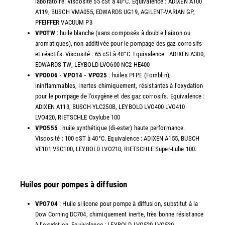
laboratoire. Viscosité 55 cSt à 40°C. Equivalence : ADIXEN A100
A119, BUSCH VMA055, EDWARDS UG19, AGILENT-VARIAN GP,
PFEIFFER VACUUM P3
VPOTW
: huile blanche (sans composés à double liaison ou
aromatiques), non additivée pour le pompage des gaz corrosifs
et réactifs. Viscosité : 65 cSt à 40°C. Equivalence : ADIXEN A300,
EDWARDS TW, LEYBOLD LVO600 NC2 HE400
VPO006 - VPO14 - VPO25
: huiles PFPE (Fomblin),
ininflammables, inertes chimiquement, résistantes à l'oxydation
pour le pompage de l'oxygène et des gaz corrosifs. Equivalence :
ADIXEN A113, BUSCH YLC250B, LEYBOLD LVO400 LVO410
LVO420, RIETSCHLE Oxylube 100
VPO555
: huile synthétique (di-ester) haute performance.
Viscosité : 100 cST à 40°C. Equivalence : ADIXEN A155, BUSCH
VE101 VSC100, LEYBOLD LVO210, RIETSCHLE Super-Lube 100.
Huiles pour pompes à diffusion
VPO704
: Huile silicone pour pompe à diffusion, substitut à la
Dow Corning DC704, chimiquement inerte, très bonne résistance
à l'oxydation. Equivalence : LEYBOLD LVO520 LVO530.