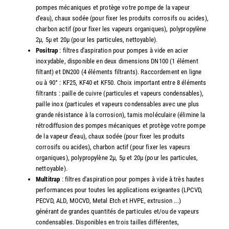
pompes mécaniques et protège votre pompe de la vapeur
d'eau), chaux sodée (pour fixer les produits corrosifs ou acides),
charbon actif (pour fixer les vapeurs organiques), polypropylène
2µ, 5µ et 20µ (pour les particules, nettoyable).
Positrap
: filtres d'aspiration pour pompes à vide en acier
inoxydable, disponible en deux dimensions DN100 (1 élément
filtant) et DN200 (4 éléments filtrants). Raccordement en ligne
ou à 90° : KF25, KF40 et KF50. Choix important entre 8 éléments
filtrants : paille de cuivre (particules et vapeurs condensables),
paille inox (particules et vapeurs condensables avec une plus
grande résistance à la corrosion), tamis moléculaire (élimine la
rétrodiffusion des pompes mécaniques et protège votre pompe
de la vapeur d'eau), chaux sodée (pour fixer les produits
corrosifs ou acides), charbon actif (pour fixer les vapeurs
organiques), polypropylène 2µ, 5µ et 20µ (pour les particules,
nettoyable).
Multitrap
: filtres d'aspiration pour pompes à vide à très hautes
performances pour toutes les applications exigeantes (LPCVD,
PECVD, ALD, MOCVD, Metal Etch et HVPE, extrusion ...)
générant de grandes quantités de particules et/ou de vapeurs
condensables. Disponibles en trois tailles différentes,