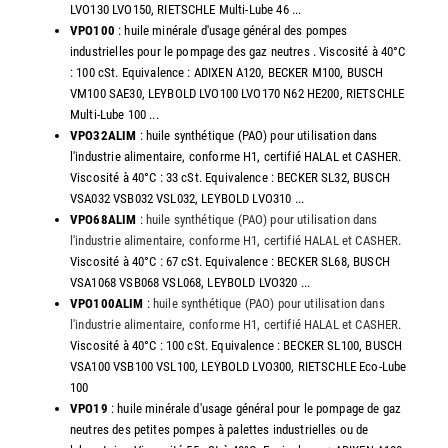
LVO130 LVO150, RIETSCHLE Multi-Lube 46 ...
VPO100
: huile minérale d'usage général des pompes
industrielles pour le pompage des gaz neutres . Viscosité à 40°C
: 100 cSt. Equivalence : ADIXEN A120, BECKER M100, BUSCH
VM100 SAE30, LEYBOLD LVO100 LVO170 N62 HE200, RIETSCHLE
Multi-Lube 100 ...
VPO32ALIM
: huile synthétique (PAO) pour utilisation dans
l'industrie alimentaire, conforme H1, certifié HALAL et CASHER.
Viscosité à 40°C : 33 cSt. Equivalence : BECKER SL32, BUSCH
VSA032 VSB032 VSL032, LEYBOLD LVO310 ...
VPO68ALIM
:
huile synthétique (PAO) pour utilisation dans
l'industrie alimentaire, conforme H1, certifié HALAL et CASHER
.
Viscosité à 40°C : 67 cSt. Equivalence : BECKER SL68, BUSCH
VSA1068 VSB068 VSL068, LEYBOLD LVO320 ...
VPO100ALIM
:
huile synthétique (PAO) pour utilisation dans
l'industrie alimentaire, conforme H1, certifié HALAL et CASHER
.
Viscosité à 40°C : 100 cSt. Equivalence : BECKER SL100, BUSCH
VSA100 VSB100 VSL100, LEYBOLD LVO300, RIETSCHLE Eco-Lube
100
VPO19
: huile minérale d'usage général pour le pompage de gaz
neutres des petites pompes à palettes industrielles ou de