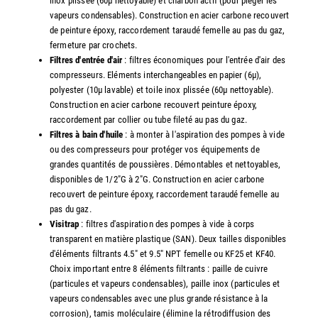
inox plissée (60µ nettoyable) et charbon actif (pour piéger les
vapeurs condensables). Construction en acier carbone recouvert
de peinture époxy, raccordement taraudé femelle au pas du gaz,
fermeture par crochets.
Filtres d'entrée d'air
: filtres économiques pour l'entrée d'air des
compresseurs. Eléments interchangeables en papier (6µ),
polyester (10µ lavable) et toile inox plissée (60µ nettoyable).
Construction en acier carbone recouvert peinture époxy,
raccordement par collier ou tube fileté au pas du gaz.
Filtres à bain d'huile
: à monter à l'aspiration des pompes à vide
ou des compresseurs pour protéger vos équipements de
grandes quantités de poussières. Démontables et nettoyables,
disponibles de 1/2"G à 2"G. Construction en acier carbone
recouvert de peinture époxy, raccordement taraudé femelle au
pas du gaz.
Visitrap
: filtres d'aspiration des pompes à vide à corps
transparent en matière plastique (SAN). Deux tailles disponibles
d'éléments filtrants 4.5" et 9.5" NPT femelle ou KF25 et KF40.
Choix important entre 8 éléments filtrants : paille de cuivre
(particules et vapeurs condensables), paille inox (particules et
vapeurs condensables avec une plus grande résistance à la
corrosion), tamis moléculaire (élimine la rétrodiffusion des