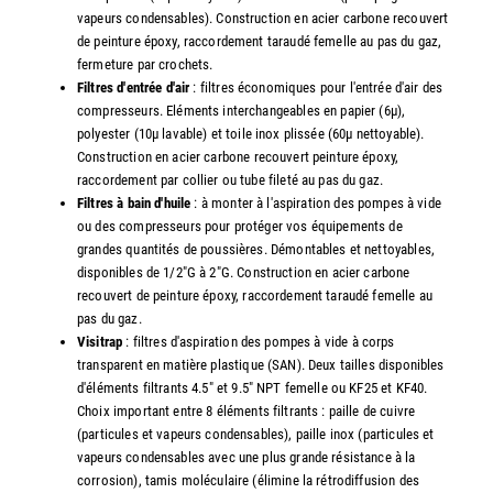
vapeurs condensables). Construction en acier carbone recouvert
de peinture époxy, raccordement taraudé femelle au pas du gaz,
fermeture par crochets.
Filtres d'entrée d'air
: filtres économiques pour l'entrée d'air des
compresseurs. Eléments interchangeables en papier (6µ),
polyester (10µ lavable) et toile inox plissée (60µ nettoyable).
Construction en acier carbone recouvert peinture époxy,
raccordement par collier ou tube fileté au pas du gaz.
Filtres à bain d'huile
: à monter à l'aspiration des pompes à vide
ou des compresseurs pour protéger vos équipements de
grandes quantités de poussières. Démontables et nettoyables,
disponibles de 1/2"G à 2"G. Construction en acier carbone
recouvert de peinture époxy, raccordement taraudé femelle au
pas du gaz.
Visitrap
: filtres d'aspiration des pompes à vide à corps
transparent en matière plastique (SAN). Deux tailles disponibles
d'éléments filtrants 4.5" et 9.5" NPT femelle ou KF25 et KF40.
Choix important entre 8 éléments filtrants : paille de cuivre
(particules et vapeurs condensables), paille inox (particules et
vapeurs condensables avec une plus grande résistance à la
corrosion), tamis moléculaire (élimine la rétrodiffusion des