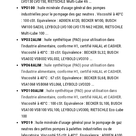
LVO130 LVO150, RIETSCHLE Multi-Lube 46 ...
VPO100
: huile minérale d'usage général des pompes
industrielles pour le pompage des gaz neutres . Viscosité à 40°C
: 100 cSt. Equivalence : ADIXEN A120, BECKER M100, BUSCH
VM100 SAE30, LEYBOLD LVO100 LVO170 N62 HE200, RIETSCHLE
Multi-Lube 100 ...
VPO32ALIM
: huile synthétique (PAO) pour utilisation dans
l'industrie alimentaire, conforme H1, certifié HALAL et CASHER.
Viscosité à 40°C : 33 cSt. Equivalence : BECKER SL32, BUSCH
VSA032 VSB032 VSL032, LEYBOLD LVO310 ...
VPO68ALIM
:
huile synthétique (PAO) pour utilisation dans
l'industrie alimentaire, conforme H1, certifié HALAL et CASHER
.
Viscosité à 40°C : 67 cSt. Equivalence : BECKER SL68, BUSCH
VSA1068 VSB068 VSL068, LEYBOLD LVO320 ...
VPO100ALIM
:
huile synthétique (PAO) pour utilisation dans
l'industrie alimentaire, conforme H1, certifié HALAL et CASHER
.
Viscosité à 40°C : 100 cSt. Equivalence : BECKER SL100, BUSCH
VSA100 VSB100 VSL100, LEYBOLD LVO300, RIETSCHLE Eco-Lube
100
VPO19
: huile minérale d'usage général pour le pompage de gaz
neutres des petites pompes à palettes industrielles ou de
laboratoire. Viscosité 55 cSt à 40°C. Equivalence : ADIXEN A100