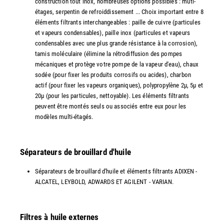
construction tout inox, nombreuses options possibles : muti-
étages, serpentin de refroiddissement ... Choix important entre 8
éléments filtrants interchangeables : paille de cuivre (particules
et vapeurs condensables), paille inox (particules et vapeurs
condensables avec une plus grande résistance à la corrosion),
tamis moléculaire (élimine la rétrodiffusion des pompes
mécaniques et protège votre pompe de la vapeur d'eau), chaux
sodée (pour fixer les produits corrosifs ou acides), charbon
actif (pour fixer les vapeurs organiques), polypropylène 2µ, 5µ et
20µ (pour les particules, nettoyable). Les éléments filtrants
peuvent être montés seuls ou associés entre eux pour les
modèles multi-étagés.
Séparateurs de brouillard d'huile
Séparateurs de brouillard d'huile et éléments filtrants ADIXEN -
ALCATEL, LEYBOLD, ADWARDS ET AGILENT - VARIAN.
Filtres à huile externes