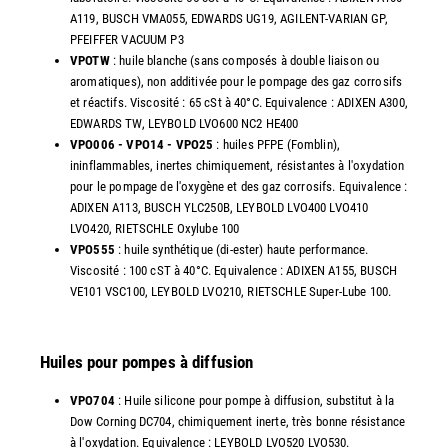
A119, BUSCH VMA055, EDWARDS UG19, AGILENT-VARIAN GP,
PFEIFFER VACUUM P3
VPOTW
: huile blanche (sans composés à double liaison ou
aromatiques), non additivée pour le pompage des gaz corrosifs
et réactifs. Viscosité : 65 cSt à 40°C. Equivalence : ADIXEN A300,
EDWARDS TW, LEYBOLD LVO600 NC2 HE400
VPO006 - VPO14 - VPO25
: huiles PFPE (Fomblin),
ininflammables, inertes chimiquement, résistantes à l'oxydation
pour le pompage de l'oxygène et des gaz corrosifs. Equivalence :
ADIXEN A113, BUSCH YLC250B, LEYBOLD LVO400 LVO410
LVO420, RIETSCHLE Oxylube 100
VPO555
: huile synthétique (di-ester) haute performance.
Viscosité : 100 cST à 40°C. Equivalence : ADIXEN A155, BUSCH
VE101 VSC100, LEYBOLD LVO210, RIETSCHLE Super-Lube 100.
Huiles pour pompes à diffusion
VPO704
: Huile silicone pour pompe à diffusion, substitut à la
Dow Corning DC704, chimiquement inerte, très bonne résistance
à l'oxydation. Equivalence : LEYBOLD LVO520 LVO530.