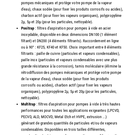
pompes mécaniques et protège votre pompe de la vapeur
d'eau), chaux sodée (pour fixer les produits corrosifs ou acides),
charbon actif (pour fixer les vapeurs organiques), polypropylène
2µ, 5µ et 20µ (pour les particules, nettoyable).
Positrap
: filtres d'aspiration pour pompes à vide en acier
inoxydable, disponible en deux dimensions DN100 (1 élément
filtant) et DN200 (4 éléments filtrants). Raccordement en ligne
ou à 90° : KF25, KF40 et KF50. Choix important entre 8 éléments
filtrants : paille de cuivre (particules et vapeurs condensables),
paille inox (particules et vapeurs condensables avec une plus
grande résistance à la corrosion), tamis moléculaire (élimine la
rétrodiffusion des pompes mécaniques et protège votre pompe
de la vapeur d'eau), chaux sodée (pour fixer les produits
corrosifs ou acides), charbon actif (pour fixer les vapeurs
organiques), polypropylène 2µ, 5µ et 20µ (pour les particules,
nettoyable).
Multitrap
: filtres d'aspiration pour pompes à vide à très hautes
performances pour toutes les applications exigeantes (LPCVD,
PECVD, ALD, MOCVD, Metal Etch et HVPE, extrusion ...)
générant de grandes quantités de particules et/ou de vapeurs
condensables. Disponibles en trois tailles différentes,