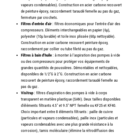
vapeurs condensables). Construction en acier carbone recouvert
de peinture époxy, raccordement taraudé femelle au pas du gaz,
fermeture par crochets.
Filtres d'entrée d'air
: filtres économiques pour l'entrée d'air des
compresseurs. Eléments interchangeables en papier (6µ),
polyester (10µ lavable) et toile inox plissée (60µ nettoyable).
Construction en acier carbone recouvert peinture époxy,
raccordement par collier ou tube fileté au pas du gaz.
Filtres à bain d'huile
: à monter à l'aspiration des pompes à vide
ou des compresseurs pour protéger vos équipements de
grandes quantités de poussières. Démontables et nettoyables,
disponibles de 1/2"G à 2"G. Construction en acier carbone
recouvert de peinture époxy, raccordement taraudé femelle au
pas du gaz.
Visitrap
: filtres d'aspiration des pompes à vide à corps
transparent en matière plastique (SAN). Deux tailles disponibles
d'éléments filtrants 4.5" et 9.5" NPT femelle ou KF25 et KF40.
Choix important entre 8 éléments filtrants : paille de cuivre
(particules et vapeurs condensables), paille inox (particules et
vapeurs condensables avec une plus grande résistance à la
corrosion), tamis moléculaire (élimine la rétrodiffusion des