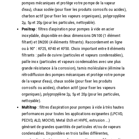
pompes mécaniques et protège votre pompe de la vapeur
d'eau), chaux sodée (pour fixer les produits corrosifs ou acides),
charbon actif (pour fixer les vapeurs organiques), polypropylène
2µ, 5µ et 20µ (pour les particules, nettoyable).
Positrap
: filtres d'aspiration pour pompes à vide en acier
inoxydable, disponible en deux dimensions DN100 (1 élément
filtant) et DN200 (4 éléments filtrants). Raccordement en ligne
ou à 90° : KF25, KF40 et KF50. Choix important entre 8 éléments
filtrants : paille de cuivre (particules et vapeurs condensables),
paille inox (particules et vapeurs condensables avec une plus
grande résistance à la corrosion), tamis moléculaire (élimine la
rétrodiffusion des pompes mécaniques et protège votre pompe
de la vapeur d'eau), chaux sodée (pour fixer les produits
corrosifs ou acides), charbon actif (pour fixer les vapeurs
organiques), polypropylène 2µ, 5µ et 20µ (pour les particules,
nettoyable).
Multitrap
: filtres d'aspiration pour pompes à vide à très hautes
performances pour toutes les applications exigeantes (LPCVD,
PECVD, ALD, MOCVD, Metal Etch et HVPE, extrusion ...)
générant de grandes quantités de particules et/ou de vapeurs
condensables. Disponibles en trois tailles différentes,