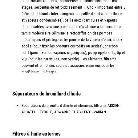
construction tout inox, nombreuses options possibles : muti-
étages, serpentin de refroiddissement ... Choix important entre 8
éléments filtrants interchangeables : paille de cuivre (particules
et vapeurs condensables), paille inox (particules et vapeurs
condensables avec une plus grande résistance à la corrosion),
tamis moléculaire (élimine la rétrodiffusion des pompes
mécaniques et protège votre pompe de la vapeur d'eau), chaux
sodée (pour fixer les produits corrosifs ou acides), charbon
actif (pour fixer les vapeurs organiques), polypropylène 2µ, 5µ et
20µ (pour les particules, nettoyable). Les éléments filtrants
peuvent être montés seuls ou associés entre eux pour les
modèles multi-étagés.
Séparateurs de brouillard d'huile
Séparateurs de brouillard d'huile et éléments filtrants ADIXEN -
ALCATEL, LEYBOLD, ADWARDS ET AGILENT - VARIAN.
Filtres à huile externes