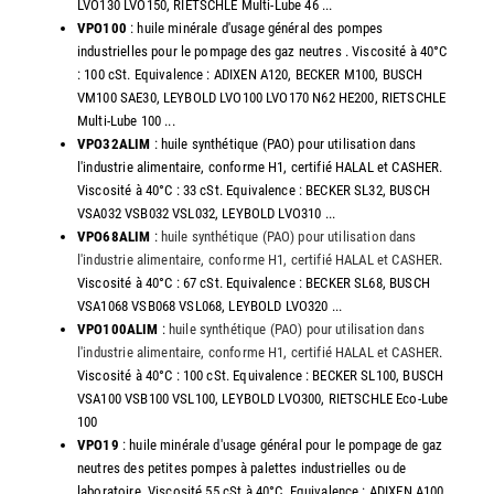
LVO130 LVO150, RIETSCHLE Multi-Lube 46 ...
VPO100
: huile minérale d'usage général des pompes
industrielles pour le pompage des gaz neutres . Viscosité à 40°C
: 100 cSt. Equivalence : ADIXEN A120, BECKER M100, BUSCH
VM100 SAE30, LEYBOLD LVO100 LVO170 N62 HE200, RIETSCHLE
Multi-Lube 100 ...
VPO32ALIM
: huile synthétique (PAO) pour utilisation dans
l'industrie alimentaire, conforme H1, certifié HALAL et CASHER.
Viscosité à 40°C : 33 cSt. Equivalence : BECKER SL32, BUSCH
VSA032 VSB032 VSL032, LEYBOLD LVO310 ...
VPO68ALIM
:
huile synthétique (PAO) pour utilisation dans
l'industrie alimentaire, conforme H1, certifié HALAL et CASHER
.
Viscosité à 40°C : 67 cSt. Equivalence : BECKER SL68, BUSCH
VSA1068 VSB068 VSL068, LEYBOLD LVO320 ...
VPO100ALIM
:
huile synthétique (PAO) pour utilisation dans
l'industrie alimentaire, conforme H1, certifié HALAL et CASHER
.
Viscosité à 40°C : 100 cSt. Equivalence : BECKER SL100, BUSCH
VSA100 VSB100 VSL100, LEYBOLD LVO300, RIETSCHLE Eco-Lube
100
VPO19
: huile minérale d'usage général pour le pompage de gaz
neutres des petites pompes à palettes industrielles ou de
laboratoire. Viscosité 55 cSt à 40°C. Equivalence : ADIXEN A100