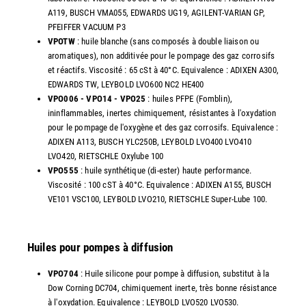
A119, BUSCH VMA055, EDWARDS UG19, AGILENT-VARIAN GP,
PFEIFFER VACUUM P3
VPOTW
: huile blanche (sans composés à double liaison ou
aromatiques), non additivée pour le pompage des gaz corrosifs
et réactifs. Viscosité : 65 cSt à 40°C. Equivalence : ADIXEN A300,
EDWARDS TW, LEYBOLD LVO600 NC2 HE400
VPO006 - VPO14 - VPO25
: huiles PFPE (Fomblin),
ininflammables, inertes chimiquement, résistantes à l'oxydation
pour le pompage de l'oxygène et des gaz corrosifs. Equivalence :
ADIXEN A113, BUSCH YLC250B, LEYBOLD LVO400 LVO410
LVO420, RIETSCHLE Oxylube 100
VPO555
: huile synthétique (di-ester) haute performance.
Viscosité : 100 cST à 40°C. Equivalence : ADIXEN A155, BUSCH
VE101 VSC100, LEYBOLD LVO210, RIETSCHLE Super-Lube 100.
Huiles pour pompes à diffusion
VPO704
: Huile silicone pour pompe à diffusion, substitut à la
Dow Corning DC704, chimiquement inerte, très bonne résistance
à l'oxydation. Equivalence : LEYBOLD LVO520 LVO530.