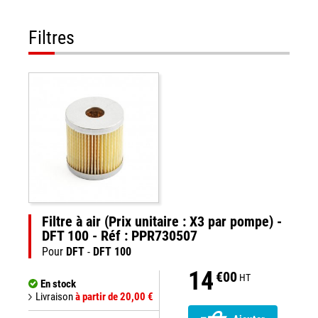
Filtres
Filtre à air (Prix unitaire : X3 par pompe) -
DFT 100 - Réf : PPR730507
Pour
DFT
-
DFT 100
14
€00
HT
En stock
Livraison
à partir de 20,00 €