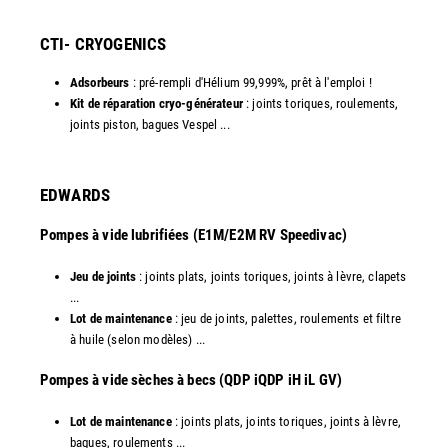
CTI- CRYOGENICS
Adsorbeurs
: pré-rempli d'Hélium 99,999%, prêt à l'emploi !
Kit de réparation cryo-générateur
: joints toriques, roulements,
joints piston, bagues Vespel ... ​
EDWARDS
Pompes à vide lubrifiées (E1M/E2M RV Speedivac)
Jeu de joints
: joints plats, joints toriques, joints à lèvre, clapets
...
Lot de maintenance
: jeu de joints, palettes, roulements et filtre
à huile (selon modèles) ...
​Pompes à vide sèches à becs (QDP iQDP iH iL GV)
Lot de maintenance
: joints plats, joints toriques, joints à lèvre,
bagues, roulements ...