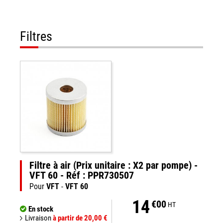
Filtres
Filtre à air (Prix unitaire : X2 par pompe) -
VFT 60 - Réf : PPR730507
Pour
VFT
-
VFT 60
14
€00
HT
En stock
Livraison
à partir de 20,00 €