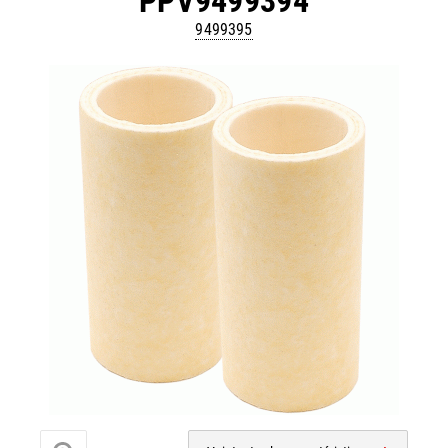
PPV9499394
9499395