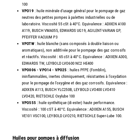
100
VPO19
: huile minérale d'usage général pour le pompage de gaz
neutres des petites pompes à palettes industrielles ou de
laboratoire. Viscosité 55 cSt à 40°C. Equivalence : ADIXEN A100
A119, BUSCH VMA055, EDWARDS UG19, AGILENT-VARIAN GP,
PFEIFFER VACUUM P3
VPOTW
: huile blanche (sans composés à double liaison ou
aromatiques), non additivée pour le pompage des gaz corrosifs
et réactifs. Viscosité : 65 cSt à 40°C. Equivalence : ADIXEN A300,
EDWARDS TW, LEYBOLD LVO600 NC2 HE400
VPO006 - VPO14 - VPO25
: huiles PFPE (Fomblin),
ininflammables, inertes chimiquement, résistantes à l'oxydation
pour le pompage de l'oxygène et des gaz corrosifs. Equivalence :
ADIXEN A113, BUSCH YLC250B, LEYBOLD LVO400 LVO410
LVO420, RIETSCHLE Oxylube 100
VPO555
: huile synthétique (di-ester) haute performance.
Viscosité : 100 cST à 40°C. Equivalence : ADIXEN A155, BUSCH
VE101 VSC100, LEYBOLD LVO210, RIETSCHLE Super-Lube 100.
Huiles pour pompes à diffusion