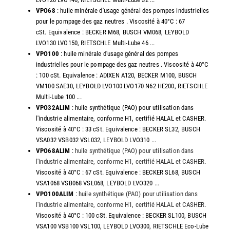
VPO68
: huile minérale d'usage général des pompes industrielles
pour le pompage des gaz neutres . Viscosité à 40°C : 67
cSt. Equivalence : BECKER M68, BUSCH VM068, LEYBOLD
LVO130 LVO150, RIETSCHLE Multi-Lube 46 ...
VPO100
: huile minérale d'usage général des pompes
industrielles pour le pompage des gaz neutres . Viscosité à 40°C
: 100 cSt. Equivalence : ADIXEN A120, BECKER M100, BUSCH
VM100 SAE30, LEYBOLD LVO100 LVO170 N62 HE200, RIETSCHLE
Multi-Lube 100 ...
VPO32ALIM
: huile synthétique (PAO) pour utilisation dans
l'industrie alimentaire, conforme H1, certifié HALAL et CASHER.
Viscosité à 40°C : 33 cSt. Equivalence : BECKER SL32, BUSCH
VSA032 VSB032 VSL032, LEYBOLD LVO310 ...
VPO68ALIM
:
huile synthétique (PAO) pour utilisation dans
l'industrie alimentaire, conforme H1, certifié HALAL et CASHER
.
Viscosité à 40°C : 67 cSt. Equivalence : BECKER SL68, BUSCH
VSA1068 VSB068 VSL068, LEYBOLD LVO320 ...
VPO100ALIM
:
huile synthétique (PAO) pour utilisation dans
l'industrie alimentaire, conforme H1, certifié HALAL et CASHER
.
Viscosité à 40°C : 100 cSt. Equivalence : BECKER SL100, BUSCH
VSA100 VSB100 VSL100, LEYBOLD LVO300, RIETSCHLE Eco-Lube