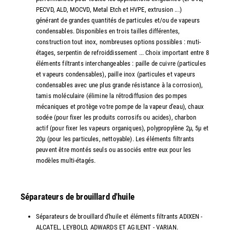
PECVD, ALD, MOCVD, Metal Etch et HVPE, extrusion ...)
générant de grandes quantités de particules et/ou de vapeurs
condensables. Disponibles en trois tailles différentes,
construction tout inox, nombreuses options possibles : muti-
étages, serpentin de refroiddissement ... Choix important entre 8
éléments filtrants interchangeables : paille de cuivre (particules
et vapeurs condensables), paille inox (particules et vapeurs
condensables avec une plus grande résistance à la corrosion),
tamis moléculaire (élimine la rétrodiffusion des pompes
mécaniques et protège votre pompe de la vapeur d'eau), chaux
sodée (pour fixer les produits corrosifs ou acides), charbon
actif (pour fixer les vapeurs organiques), polypropylène 2µ, 5µ et
20µ (pour les particules, nettoyable). Les éléments filtrants
peuvent être montés seuls ou associés entre eux pour les
modèles multi-étagés.
Séparateurs de brouillard d'huile
Séparateurs de brouillard d'huile et éléments filtrants ADIXEN -
ALCATEL, LEYBOLD, ADWARDS ET AGILENT - VARIAN.