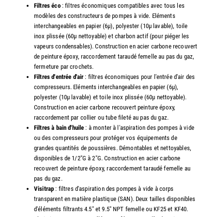
Filtres éco
: filtres économiques compatibles avec tous les
modèles des constructeurs de pompes à vide. Eléments
interchangeables en papier (6µ), polyester (10µ lavable), toile
inox plissée (60µ nettoyable) et charbon actif (pour piéger les
vapeurs condensables). Construction en acier carbone recouvert
de peinture époxy, raccordement taraudé femelle au pas du gaz,
fermeture par crochets.
Filtres d'entrée d'air
: filtres économiques pour l'entrée d'air des
compresseurs. Eléments interchangeables en papier (6µ),
polyester (10µ lavable) et toile inox plissée (60µ nettoyable).
Construction en acier carbone recouvert peinture époxy,
raccordement par collier ou tube fileté au pas du gaz.
Filtres à bain d'huile
: à monter à l'aspiration des pompes à vide
ou des compresseurs pour protéger vos équipements de
grandes quantités de poussières. Démontables et nettoyables,
disponibles de 1/2"G à 2"G. Construction en acier carbone
recouvert de peinture époxy, raccordement taraudé femelle au
pas du gaz.
Visitrap
: filtres d'aspiration des pompes à vide à corps
transparent en matière plastique (SAN). Deux tailles disponibles
d'éléments filtrants 4.5" et 9.5" NPT femelle ou KF25 et KF40.