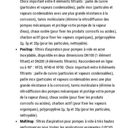
Choix important entre 8 éléments filtrants : paille de cuivre
(particules et vapeurs condensables), paille inox (particules et
vapeurs condensables avec une plus grande résistance à la
corrosion), tamis moléculaire (élimine la rétrodiffusion des
pompes mécaniques et protège votre pompe de la vapeur
d'eau), chaux sodée (pour fixer les produits corrosifs ou acides),
charbon actif (pour fixer les vapeurs organiques), polypropylène
2µ, 5µ et 20µ (pour les particules, nettoyable).
Positrap
: filtres d'aspiration pour pompes à vide en acier
inoxydable, disponible en deux dimensions DN100 (1 élément
filtant) et DN200 (4 éléments filtrants). Raccordement en ligne
ou à 90° : KF25, KF40 et KF50. Choix important entre 8 éléments
filtrants : paille de cuivre (particules et vapeurs condensables),
paille inox (particules et vapeurs condensables avec une plus
grande résistance à la corrosion), tamis moléculaire (élimine la
rétrodiffusion des pompes mécaniques et protège votre pompe
de la vapeur d'eau), chaux sodée (pour fixer les produits
corrosifs ou acides), charbon actif (pour fixer les vapeurs
organiques), polypropylène 2µ, 5µ et 20µ (pour les particules,
nettoyable).
Multitrap
: filtres d'aspiration pour pompes à vide à très hautes
performances pour toutes les applications exigeantes (LPCVD,