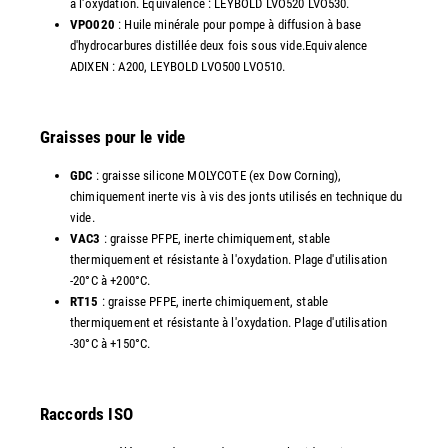
à l'oxydation. Equivalence : LEYBOLD LVO520 LVO530.
VPO020
: Huile minérale pour pompe à diffusion à base
d'hydrocarbures distillée deux fois sous vide.Equivalence
ADIXEN : A200, LEYBOLD LVO500 LVO510.
Graisses pour le vide
GDC
: graisse silicone MOLYCOTE (ex Dow Corning),
chimiquement inerte vis à vis des jonts utilisés en technique du
vide.
VAC3
: graisse PFPE, inerte chimiquement, stable
thermiquement et résistante à l'oxydation. Plage d'utilisation
-20°C à +200°C.
RT15
: graisse PFPE, inerte chimiquement, stable
thermiquement et résistante à l'oxydation. Plage d'utilisation
-30°C à +150°C.
Raccords ISO