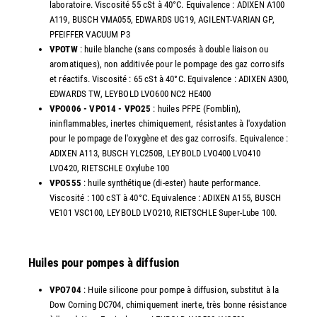
laboratoire. Viscosité 55 cSt à 40°C. Equivalence : ADIXEN A100
A119, BUSCH VMA055, EDWARDS UG19, AGILENT-VARIAN GP,
PFEIFFER VACUUM P3
VPOTW
: huile blanche (sans composés à double liaison ou
aromatiques), non additivée pour le pompage des gaz corrosifs
et réactifs. Viscosité : 65 cSt à 40°C. Equivalence : ADIXEN A300,
EDWARDS TW, LEYBOLD LVO600 NC2 HE400
VPO006 - VPO14 - VPO25
: huiles PFPE (Fomblin),
ininflammables, inertes chimiquement, résistantes à l'oxydation
pour le pompage de l'oxygène et des gaz corrosifs. Equivalence :
ADIXEN A113, BUSCH YLC250B, LEYBOLD LVO400 LVO410
LVO420, RIETSCHLE Oxylube 100
VPO555
: huile synthétique (di-ester) haute performance.
Viscosité : 100 cST à 40°C. Equivalence : ADIXEN A155, BUSCH
VE101 VSC100, LEYBOLD LVO210, RIETSCHLE Super-Lube 100.
Huiles pour pompes à diffusion
VPO704
: Huile silicone pour pompe à diffusion, substitut à la
Dow Corning DC704, chimiquement inerte, très bonne résistance