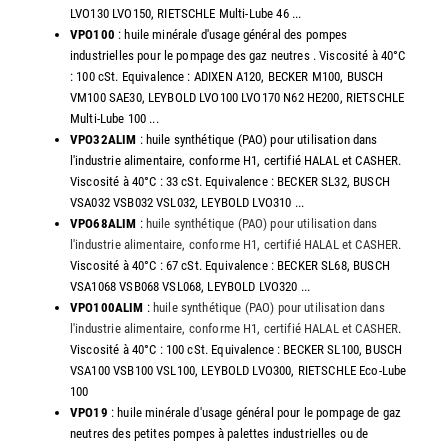
LVO130 LVO150, RIETSCHLE Multi-Lube 46 ...
VPO100
: huile minérale d'usage général des pompes
industrielles pour le pompage des gaz neutres . Viscosité à 40°C
: 100 cSt. Equivalence : ADIXEN A120, BECKER M100, BUSCH
VM100 SAE30, LEYBOLD LVO100 LVO170 N62 HE200, RIETSCHLE
Multi-Lube 100 ...
VPO32ALIM
: huile synthétique (PAO) pour utilisation dans
l'industrie alimentaire, conforme H1, certifié HALAL et CASHER.
Viscosité à 40°C : 33 cSt. Equivalence : BECKER SL32, BUSCH
VSA032 VSB032 VSL032, LEYBOLD LVO310 ...
VPO68ALIM
:
huile synthétique (PAO) pour utilisation dans
l'industrie alimentaire, conforme H1, certifié HALAL et CASHER
.
Viscosité à 40°C : 67 cSt. Equivalence : BECKER SL68, BUSCH
VSA1068 VSB068 VSL068, LEYBOLD LVO320 ...
VPO100ALIM
:
huile synthétique (PAO) pour utilisation dans
l'industrie alimentaire, conforme H1, certifié HALAL et CASHER
.
Viscosité à 40°C : 100 cSt. Equivalence : BECKER SL100, BUSCH
VSA100 VSB100 VSL100, LEYBOLD LVO300, RIETSCHLE Eco-Lube
100
VPO19
: huile minérale d'usage général pour le pompage de gaz
neutres des petites pompes à palettes industrielles ou de