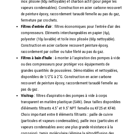
inox plissée (60µ nettoyable) et charbon actif (pour piéger les
vapeurs condensables). Construction en acier carbone recouvert
de peinture époxy, raccordement taraudé femelle au pas du gaz,
fermeture par crochets.
Filtres d'entrée d'air
: filtres économiques pour l'entrée d'air des
compresseurs. Eléments interchangeables en papier (6µ),
polyester (10µ lavable) et toile inox plissée (60µ nettoyable).
Construction en acier carbone recouvert peinture époxy,
raccordement par collier ou tube fileté au pas du gaz.
Filtres à bain d'huile
: à monter à l'aspiration des pompes à vide
ou des compresseurs pour protéger vos équipements de
grandes quantités de poussières. Démontables et nettoyables,
disponibles de 1/2"G à 2"G. Construction en acier carbone
recouvert de peinture époxy, raccordement taraudé femelle au
pas du gaz.
Visitrap
: filtres d'aspiration des pompes à vide à corps
transparent en matière plastique (SAN). Deux tailles disponibles
d'éléments filtrants 4.5" et 9.5" NPT femelle ou KF25 et KF40.
Choix important entre 8 éléments filtrants : paille de cuivre
(particules et vapeurs condensables), paille inox (particules et
vapeurs condensables avec une plus grande résistance à la
corrosion), tamis moléculaire (élimine la rétrodiffusion des