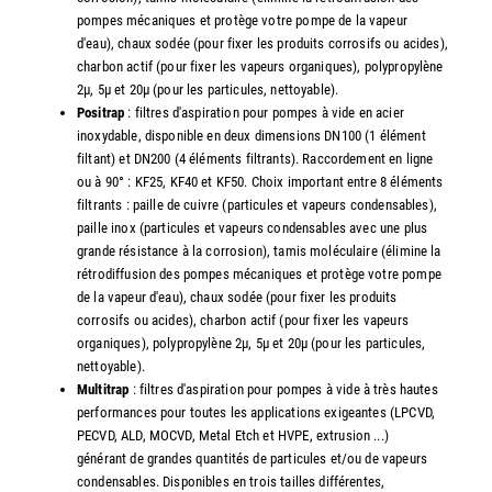
pompes mécaniques et protège votre pompe de la vapeur
d'eau), chaux sodée (pour fixer les produits corrosifs ou acides),
charbon actif (pour fixer les vapeurs organiques), polypropylène
2µ, 5µ et 20µ (pour les particules, nettoyable).
Positrap
: filtres d'aspiration pour pompes à vide en acier
inoxydable, disponible en deux dimensions DN100 (1 élément
filtant) et DN200 (4 éléments filtrants). Raccordement en ligne
ou à 90° : KF25, KF40 et KF50. Choix important entre 8 éléments
filtrants : paille de cuivre (particules et vapeurs condensables),
paille inox (particules et vapeurs condensables avec une plus
grande résistance à la corrosion), tamis moléculaire (élimine la
rétrodiffusion des pompes mécaniques et protège votre pompe
de la vapeur d'eau), chaux sodée (pour fixer les produits
corrosifs ou acides), charbon actif (pour fixer les vapeurs
organiques), polypropylène 2µ, 5µ et 20µ (pour les particules,
nettoyable).
Multitrap
: filtres d'aspiration pour pompes à vide à très hautes
performances pour toutes les applications exigeantes (LPCVD,
PECVD, ALD, MOCVD, Metal Etch et HVPE, extrusion ...)
générant de grandes quantités de particules et/ou de vapeurs
condensables. Disponibles en trois tailles différentes,